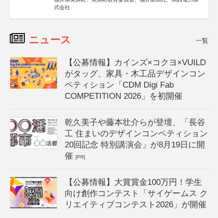
式会社
ニュース
一覧
【公募情報】カインズ×コクヨ×VUILD
がタッグ、家具・木工品デザインコン
ペティション「CDM Digi Fab
COMPETITION 2026」を初開催
乾久美子や藤本壮介らが登壇、「長谷
工 住まいのデザインコンペティション
20回記念 特別講演会」が8月19日に開
催
[PR]
【公募情報】大賞賞金100万円！学生
向け創作コンテスト「サイゲームス ク
リエイティブコンテスト2026」が開催