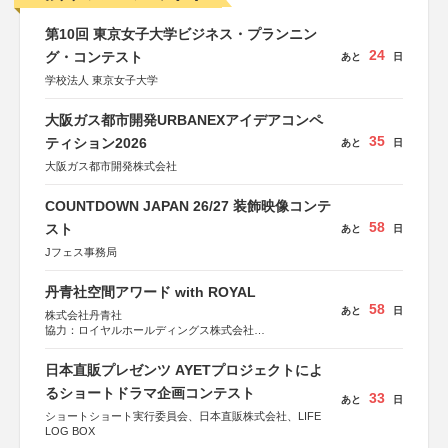
第10回 東京女子大学ビジネス・プランニン
24
グ・コンテスト
あと
日
学校法人 東京女子大学
大阪ガス都市開発URBANEXアイデアコンペ
35
ティション2026
あと
日
大阪ガス都市開発株式会社
COUNTDOWN JAPAN 26/27 装飾映像コンテ
58
スト
あと
日
Jフェス事務局
丹青社空間アワード with ROYAL
58
あと
日
株式会社丹青社
協力：ロイヤルホールディングス株式会社
運営協力：株式会社JDN
日本直販プレゼンツ AYETプロジェクトによ
るショートドラマ企画コンテスト
33
あと
日
ショートショート実行委員会、日本直販株式会社、LIFE
LOG BOX