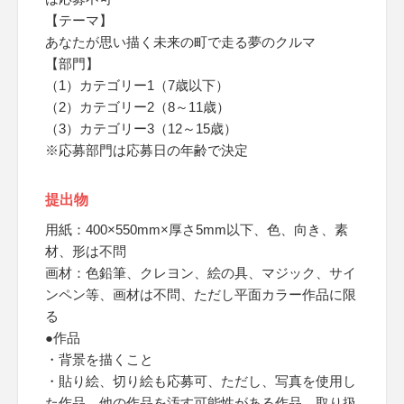
【テーマ】
あなたが思い描く未来の町で走る夢のクルマ
【部門】
（1）カテゴリー1（7歳以下）
（2）カテゴリー2（8～11歳）
（3）カテゴリー3（12～15歳）
※応募部門は応募日の年齢で決定
提出物
⽤紙：400×550mm×厚さ5mm以下、⾊、向き、素
材、形は不問
画材：⾊鉛筆、クレヨン、絵の具、マジック、サイ
ンペン等、画材は不問、ただし平⾯カラー作品に限
る
●作品
・背景を描くこと
・貼り絵、切り絵も応募可、ただし、写真を使⽤し
た作品、他の作品を汚す可能性がある作品、取り扱