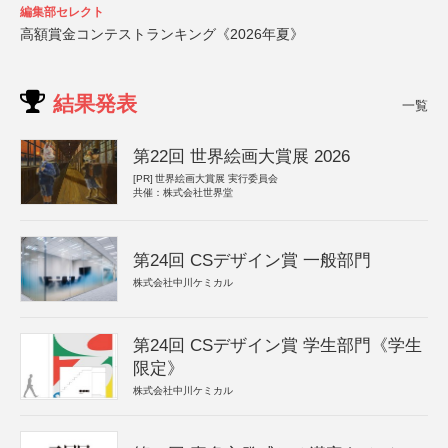
編集部セレクト
高額賞金コンテストランキング《2026年夏》
結果発表
一覧
第22回 世界絵画大賞展 2026
[PR]
世界絵画大賞展 実行委員会
共催：株式会社世界堂
第24回 CSデザイン賞 一般部門
株式会社中川ケミカル
第24回 CSデザイン賞 学生部門《学生
限定》
株式会社中川ケミカル