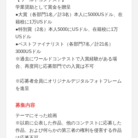
学業奨励として賞⾦を贈呈
●⼤賞（各部⾨1名／計3名）本⼈に5000USドル、在
籍校に1万USドル
●特別賞（2名）本⼈5000にUSドル、在籍校に1万
USドル
●ベストファイナリスト（各部⾨7名／計21名）
3000USドル
※過去にワールドコンテストで⼊賞経験がある場
合、再度同じ応募部⾨での⼊賞は不可
※応募者全員にオリジナルデジタルフォトフレーム
を進呈
募集内容
テーマにそった絵画
※以前に公表した作品、他のコンテストに応募した
作品、および何らかの第三者の権利を侵害する作品
は応募不可