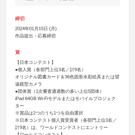
締切
2024年01月15日 (月)
作品提出・応募締切
賞
【⽇本コンテスト】
●個⼈賞（各部⾨上位3名／計9名）
オリジナル図書カード＆36⾊固形⽔彩絵具または望
遠鏡型カメラ
●団体賞（1次審査通過数の多い上位5団体）
iPad 64GB Wi-Fiモデルまたはモバイルプロジェク
ター
※賞品は2つのうち1つを自由選択
※⽇本コンテスト個⼈賞受賞者（各部⾨上位3名／
計9名）は、ワールドコンテストにエントリー
【ワールドコンテスト】