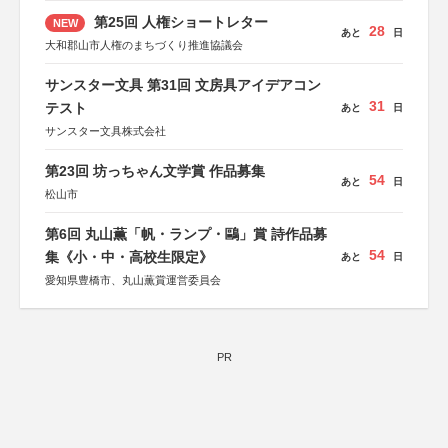
第25回 人権ショートレター
NEW
28
あと
日
大和郡山市人権のまちづくり推進協議会
サンスター文具 第31回 文房具アイデアコン
31
テスト
あと
日
サンスター文具株式会社
第23回 坊っちゃん文学賞 作品募集
54
あと
日
松山市
第6回 丸山薫「帆・ランプ・鷗」賞 詩作品募
54
集《小・中・高校生限定》
あと
日
愛知県豊橋市、丸山薫賞運営委員会
PR