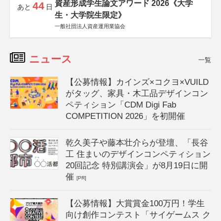
資産形成学生論文アワード 2026《大学
44
あと
日
生・大学院生限定》
一般社団法人資産運用業協会
ニュース
一覧
【公募情報】カインズ×コクヨ×VUILD
がタッグ、家具・木工品デザインコン
ペティション「CDM Digi Fab
COMPETITION 2026」を初開催
乾久美子や藤本壮介らが登壇、「長谷
工 住まいのデザインコンペティション
20回記念 特別講演会」が8月19日に開
催
[PR]
【公募情報】大賞賞金100万円！学生
向け創作コンテスト「サイゲームス ク