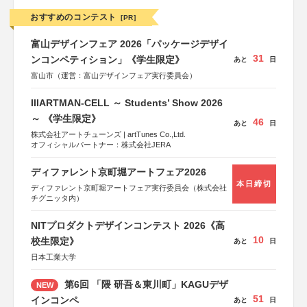
おすすめのコンテスト
[PR]
富山デザインフェア 2026「パッケージデザイ
31
ンコンペティション」《学生限定》
あと
日
富山市（運営：富山デザインフェア実行委員会）
IIIARTMAN-CELL ～ Students’ Show 2026
～ 《学生限定》
46
あと
日
株式会社アートチューンズ | artTunes Co.,Ltd.
オフィシャルパートナー：株式会社JERA
ディファレント京町堀アートフェア2026
本日締切
ディファレント京町堀アートフェア実行委員会（株式会社
チグニッタ内）
NITプロダクトデザインコンテスト 2026《高
10
校生限定》
あと
日
日本工業大学
第6回 「隈 研吾＆東川町」KAGUデザ
NEW
51
インコンペ
あと
日