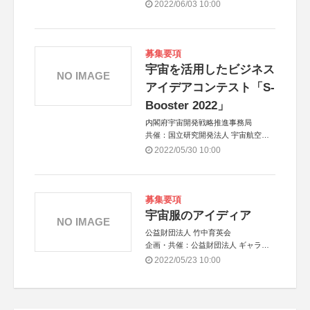
2022/06/03 10:00
募集要項
宇宙を活用したビジネス
NO IMAGE
アイデアコンテスト「S-
Booster 2022」
内閣府宇宙開発戦略推進事務局
共催：国立研究開発法人 宇宙航空研
究開発機構（JAXA）、国立研究開発
2022/05/30 10:00
法人 新エネルギー・産業技術総合開
発機構（NEDO）
アジア共催：タイ地理情報・宇宙技術
開発機関（GISTDA）
募集要項
宇宙服のアイディア
NO IMAGE
公益財団法人 竹中育英会
企画・共催：公益財団法人 ギャラリ
ー エー クワッド
2022/05/23 10:00