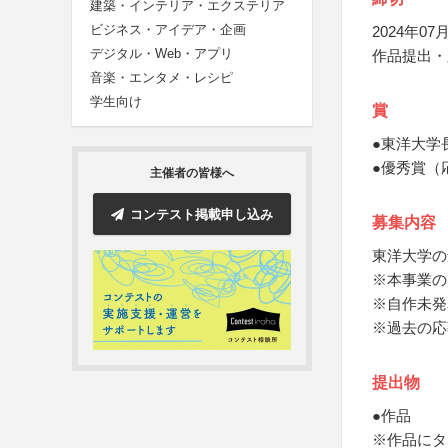
建築・インテリア・エクステリア
ビジネス・アイデア・企画
2024年07月
デジタル・Web・アプリ
作品提出・
音楽・エンタメ・レシピ
学生向け
賞
●東洋大学
●優秀賞（
主催者の皆様へ
コンテスト掲載申し込み
募集内容
東洋大学の
※本事業の
※自作未発
※過去の応
提出物
●作品
※作品にタ