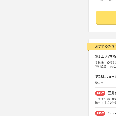
おすすめのコ
第3回 ハマ
学校法人岩崎学
特別協賛：株式
第23回 坊
松山市
三井
NEW
三井住友信託銀
協力：株式会社
後援：日本郵便
Oli
NEW