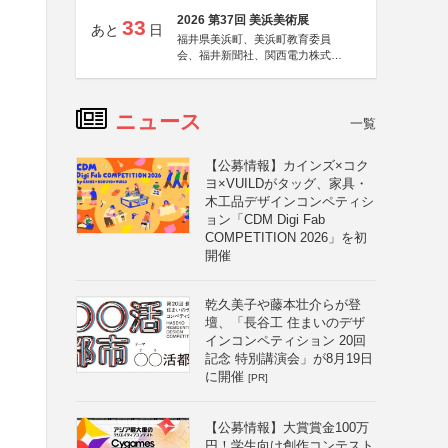
2026 第37回 美浜美術展
33
あと
日
福井県美浜町、美浜町教育委員
会、福井新聞社、関西電力株式会
社
ニュース
一覧
【公募情報】カインズ×コク
ヨ×VUILDがタッグ、家具・
木工品デザインコンペティシ
ョン「CDM Digi Fab
COMPETITION 2026」を初
開催
乾久美子や藤本壮介らが登
壇、「長谷工 住まいのデザ
インコンペティション 20回
記念 特別講演会」が8月19日
に開催
[PR]
【公募情報】大賞賞金100万
円！学生向け創作コンテスト