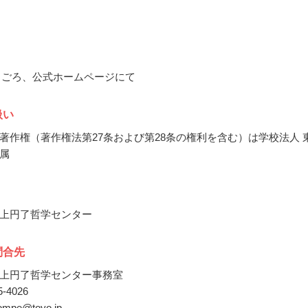
12月ごろ、公式ホームページにて
扱い
著作権（著作権法第27条および第28条の権利を含む）は学校法人 
属
上円了哲学センター
問合先
上円了哲学センター事務室
45-4026
compe@toyo.jp