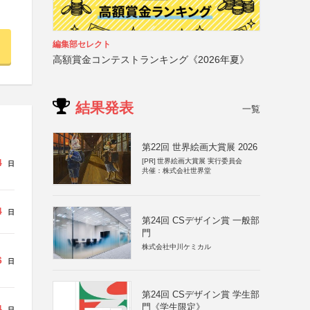
編集部セレクト
高額賞金コンテストランキング《2026年夏》
結果発表
一覧
第22回 世界絵画大賞展 2026
4
[PR]
世界絵画大賞展 実行委員会
日
共催：株式会社世界堂
4
日
第24回 CSデザイン賞 一般部
門
株式会社中川ケミカル
6
日
第24回 CSデザイン賞 学生部
門《学生限定》
4
日