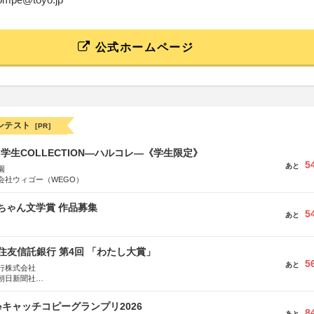
公式ホームページ
ンテスト
[PR]
る学生COLLECTION―ハルコレ―《学生限定》
5
あと
園
会社ウィゴー（WEGO）
っちゃん文学賞 作品募集
5
あと
住友信託銀行 第4回 「わたし大賞」
5
あと
行株式会社
朝日新聞社
株式会社
veキャッチコピーグランプリ2026
8
あと