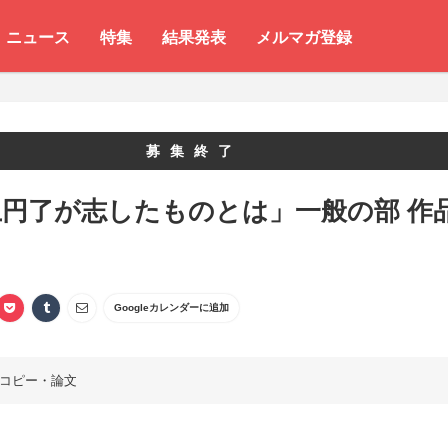
ニュース
特集
結果発表
メルマガ登録
募集終了
上円了が志したものとは」一般の部 作
Googleカレンダーに追加
コピー・論文