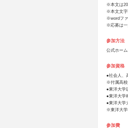
※本文は2
※本文文字
※wordフ
※応募は一
参加方法
公式ホーム
参加資格
●社会人、
※付属高校
●東洋大学
●東洋大学
●東洋大学
※東洋大学
参加費