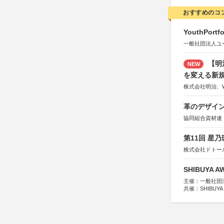
おすすめのコ
YouthPortfo
一般社団法人ユ
【明
NEW
を変える新
株式会社明治、W
革のデザインコ
協同組合資材連
第11回 星
株式会社ドトー
SHIBUYA A
主催：一般社団法人
共催：SHIBUYA
※共催・後援等