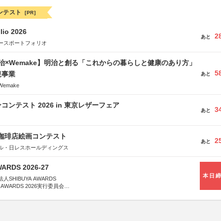
ンテスト
[PR]
lio 2026
2
あと
ースポートフォリオ
治×Wemake】明治と創る「これからの暮らしと健康のあり方」
5
規事業
あと
emake
ンテスト 2026 in 東京レザーフェア
3
あと
乃珈琲店絵画コンテスト
2
あと
ル・日レスホールディングス
WARDS 2026-27
本日
SHIBUYA AWARDS
 AWARDS 2026実行委員会
は決定次第、公式ホームページにて発表