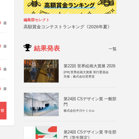
編集部セレクト
8
日
高額賞金コンテストランキング《2026年夏》
8
結果発表
日
一覧
第22回 世界絵画大賞展 2026
4
日
[PR]
世界絵画大賞展 実行委員会
共催：株式会社世界堂
5
日
第24回 CSデザイン賞 一般部
門
締切
株式会社中川ケミカル
第24回 CSデザイン賞 学生部
門《学生限定》