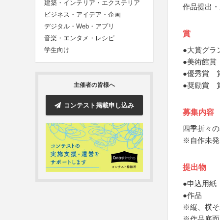
建築・インテリア・エクステリア
作品提出・
ビジネス・アイデア・企画
デジタル・Web・アプリ
賞
音楽・エンタメ・レシピ
●大賞グラ
学生向け
●美術館賞
●優秀賞 
●奨励賞 
主催者の皆様へ
コンテスト掲載申し込み
募集内容
四季折々の
※自作未発
提出物
●申込用紙
●作品
※縦、横そ
※作品底面