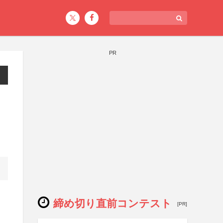
PR
締め切り直前コンテスト
[PR]