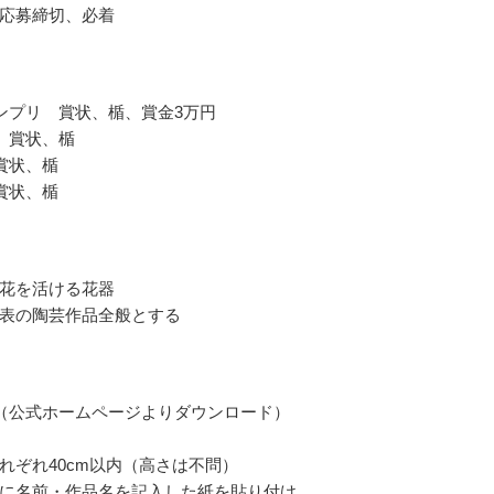
応募締切、必着
ンプリ 賞状、楯、賞金3万円
 賞状、楯
賞状、楯
賞状、楯
花を活ける花器
表の陶芸作品全般とする
（公式ホームページよりダウンロード）
れぞれ40cm以内（高さは不問）
に名前・作品名を記入した紙を貼り付け