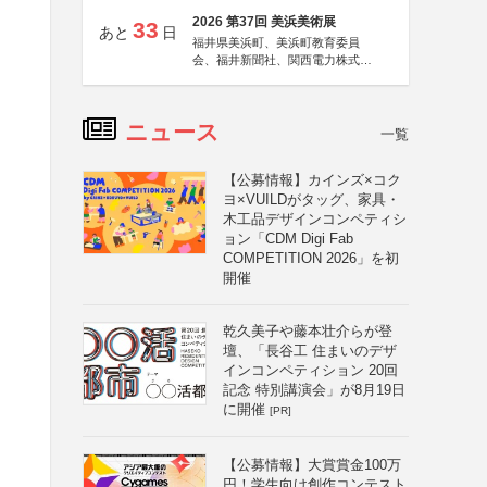
2026 第37回 美浜美術展
33
あと
日
福井県美浜町、美浜町教育委員
会、福井新聞社、関西電力株式会
社
ニュース
一覧
【公募情報】カインズ×コク
ヨ×VUILDがタッグ、家具・
木工品デザインコンペティシ
ョン「CDM Digi Fab
COMPETITION 2026」を初
開催
乾久美子や藤本壮介らが登
壇、「長谷工 住まいのデザ
インコンペティション 20回
記念 特別講演会」が8月19日
に開催
[PR]
【公募情報】大賞賞金100万
円！学生向け創作コンテスト