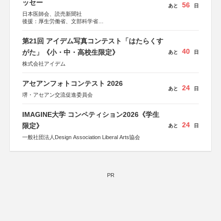
ッセー
56
あと
日
日本医師会、読売新聞社
後援：厚生労働省、文部科学省
協賛：東京海上日動火災保険株式会社、東京海上日動あん
しん生命保険株式会社
第21回 アイデム写真コンテスト「はたらくす
40
がた」《小・中・高校生限定》
あと
日
株式会社アイデム
アセアンフォトコンテスト 2026
24
あと
日
堺・アセアン交流促進委員会
IMAGINE大学 コンペティション2026《学生
24
限定》
あと
日
一般社団法人Design Association Liberal Arts協会
PR