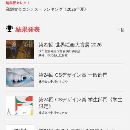
編集部セレクト
高額賞金コンテストランキング《2026年夏》
結果発表
一覧
第22回 世界絵画大賞展 2026
[PR]
世界絵画大賞展 実行委員会
共催：株式会社世界堂
第24回 CSデザイン賞 一般部門
株式会社中川ケミカル
第24回 CSデザイン賞 学生部門《学生
限定》
株式会社中川ケミカル