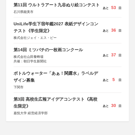
第11回 ウルトラアート九谷ぬり絵コンテスト
53
あと
日
石川県能美市
UniLife学生下宿年鑑2027 表紙デザインコン
36
テスト《学生限定》
あと
日
株式会社ジェイ・エス・ビー
第14回 ミツバチの一枚画コンクール
37
あと
日
株式会社山田養蜂場
共催：朝日学生新聞社
ボトルウォーター「あぁ！関露水」ラベルデ
5
ザイン募集
あと
日
下関市
第3回 高校生広報アイデアコンテスト《高校
30
生限定》
あと
日
嘉悦大学 経営経済学部