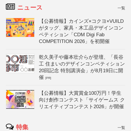
ニュース
一覧
【公募情報】カインズ×コクヨ×VUILD
がタッグ、家具・木工品デザインコン
ペティション「CDM Digi Fab
COMPETITION 2026」を初開催
乾久美子や藤本壮介らが登壇、「長谷
工 住まいのデザインコンペティション
20回記念 特別講演会」が8月19日に開
催
[PR]
【公募情報】大賞賞金100万円！学生
向け創作コンテスト「サイゲームス ク
リエイティブコンテスト2026」が開催
特集
一覧