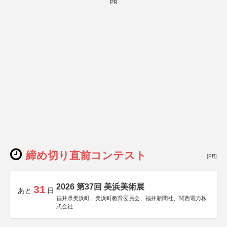
PR
締め切り直前コンテスト
[PR]
2026 第37回 美浜美術展
31
あと
日
福井県美浜町、美浜町教育委員会、福井新聞社、関西電力株
式会社