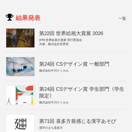
結果発表
一覧
第22回 世界絵画大賞展 2026
[PR]
世界絵画大賞展 実行委員会
共催：株式会社世界堂
第24回 CSデザイン賞 一般部門
株式会社中川ケミカル
第24回 CSデザイン賞 学生部門《学生
限定》
株式会社中川ケミカル
第71回 喜多方発感じる漢字あそび
漢字のまち喜多方