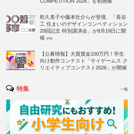
COMPETITION 2026」を初開催
乾久美子や藤本壮介らが登壇、「長谷
工 住まいのデザインコンペティション
20回記念 特別講演会」が8月19日に開
催
[PR]
【公募情報】大賞賞金100万円！学生
向け創作コンテスト「サイゲームス ク
リエイティブコンテスト2026」が開催
特集
一覧