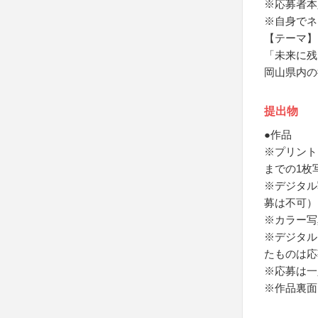
※応募者本
※自身でネ
【テーマ】
「未来に残
岡山県内の
提出物
●作品
※プリント
までの1枚
※デジタル
募は不可）
※カラー写
※デジタル
たものは応
※応募は一
※作品裏面