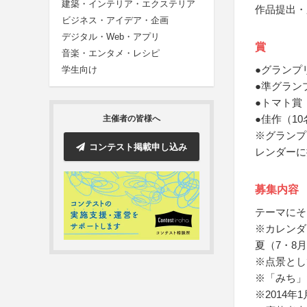
建築・インテリア・エクステリア
作品提出・
ビジネス・アイデア・企画
デジタル・Web・アプリ
賞
音楽・エンタメ・レシピ
●グランプ
学生向け
●準グラン
●トマト賞
●佳作（10
主催者の皆様へ
※グランプ
コンテスト掲載申し込み
レンダーに
募集内容
テーマにそ
※カレンダ
夏（7・8
※点景とし
※「みち」
※2014