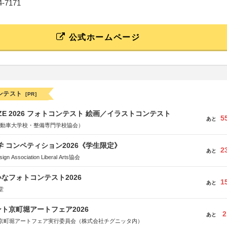
24-7171
公式ホームページ
ンテスト
[PR]
RIZE 2026 フォトコンテスト 絵画／イラストコンテスト
5
あと
国自動車大学校・整備専門学校協会）
大学 コンペティション2026《学生限定》
2
あと
Association Liberal Arts協会
なフォトコンテスト2026
1
あと
堂
ト京町堀アートフェア2026
2
あと
京町堀アートフェア実行委員会（株式会社チグニッタ内）