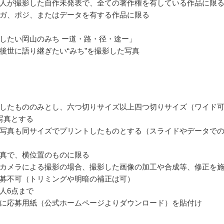
人が撮影した自作未発表で、全ての著作権を有している作品に限
ガ、ポジ、またはデータを有する作品に限る
したい岡山のみち ー道・路・径・途ー」
後世に語り継ぎたい“みち”を撮影した写真
したもののみとし、六つ切りサイズ以上四つ切りサイズ（ワイド
写真とする
写真も同サイズでプリントしたものとする（スライドやデータで
真で、横位置のものに限る
カメラによる撮影の場合、撮影した画像の加工や合成等、修正を
募不可（トリミングや明暗の補正は可）
人6点まで
に応募用紙（公式ホームページよりダウンロード）を貼付け