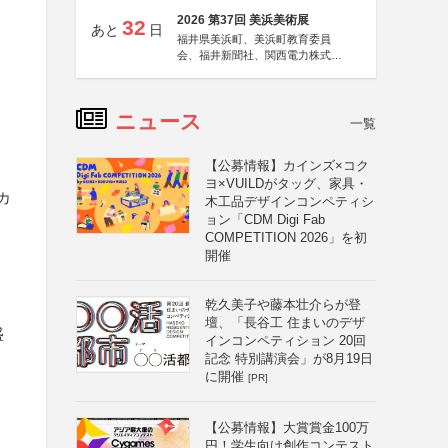
2026 第37回 美浜美術展
32
あと
日
福井県美浜町、美浜町教育委員
会、福井新聞社、関西電力株式会
社
ニュース
一覧
【公募情報】カインズ×コク
ヨ×VUILDがタッグ、家具・
カ
木工品デザインコンペティシ
ョン「CDM Digi Fab
COMPETITION 2026」を初
開催
乾久美子や藤本壮介らが登
壇、「長谷工 住まいのデザ
盛
インコンペティション 20回
記念 特別講演会」が8月19日
に開催
[PR]
と
【公募情報】大賞賞金100万
円！学生向け創作コンテスト