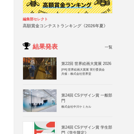
編集部セレクト
高額賞金コンテストランキング《2026年夏》
結果発表
一覧
第22回 世界絵画大賞展 2026
[PR]
世界絵画大賞展 実行委員会
共催：株式会社世界堂
第24回 CSデザイン賞 一般部
門
株式会社中川ケミカル
第24回 CSデザイン賞 学生部
門《学生限定》