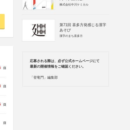
株式会社中川ケミカル
第71回 喜多方発感じる漢字
あそび
漢字のまち喜多方
応募される際は、必ず公式ホームページにて
最新の開催情報をご確認ください。
5
日
「登竜門」編集部
3
日
5
日
日