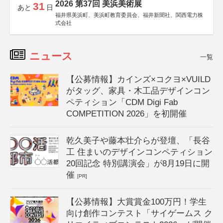
2026 第37回 美浜美術展
31
あと
日
福井県美浜町、美浜町教育委員会、福井新聞社、関西電力株
式会社
ニュース
一覧
【公募情報】カインズ×コクヨ×VUILD
がタッグ、家具・木工品デザインコン
ペティション「CDM Digi Fab
COMPETITION 2026」を初開催
乾久美子や藤本壮介らが登壇、「長谷
工 住まいのデザインコンペティション
20回記念 特別講演会」が8月19日に開
催
[PR]
【公募情報】大賞賞金100万円！学生
向け創作コンテスト「サイゲームス ク