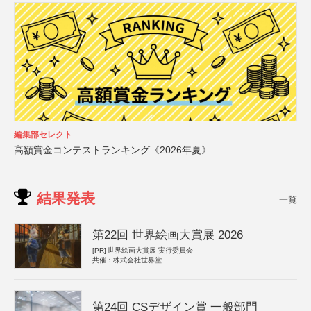
編集部セレクト
高額賞金コンテストランキング《2026年夏》
結果発表
一覧
第22回 世界絵画大賞展 2026
[PR]
世界絵画大賞展 実行委員会
共催：株式会社世界堂
第24回 CSデザイン賞 一般部門