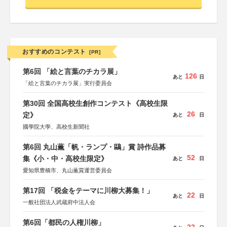
おすすめのコンテスト
[PR]
第6回 「絵と言葉のチカラ展」
126
あと
日
「絵と言葉のチカラ展」実行委員会
第30回 全国高校生創作コンテスト《高校生限
26
定》
あと
日
國學院大學、高校生新聞社
第6回 丸山薫「帆・ランプ・鷗」賞 詩作品募
52
集《小・中・高校生限定》
あと
日
愛知県豊橋市、丸山薫賞運営委員会
第17回 「税金をテーマに川柳大募集！」
22
あと
日
一般社団法人武蔵府中法人会
第6回「都民の人権川柳」