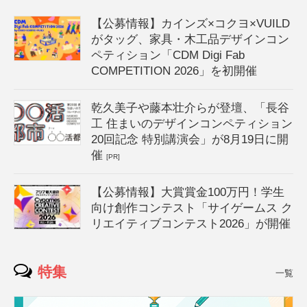
【公募情報】カインズ×コクヨ×VUILD
がタッグ、家具・木工品デザインコン
ペティション「CDM Digi Fab
COMPETITION 2026」を初開催
乾久美子や藤本壮介らが登壇、「長谷
工 住まいのデザインコンペティション
20回記念 特別講演会」が8月19日に開
催
[PR]
【公募情報】大賞賞金100万円！学生
向け創作コンテスト「サイゲームス ク
リエイティブコンテスト2026」が開催
特集
一覧