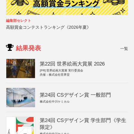
編集部セレクト
高額賞金コンテストランキング《2026年夏》
結果発表
一覧
第22回 世界絵画大賞展 2026
[PR]
世界絵画大賞展 実行委員会
共催：株式会社世界堂
第24回 CSデザイン賞 一般部門
株式会社中川ケミカル
第24回 CSデザイン賞 学生部門《学生
限定》
株式会社中川ケミカル