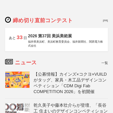
締め切り直前コンテスト
[PR]
2026 第37回 美浜美術展
33
あと
日
福井県美浜町、美浜町教育委員会、福井新聞社、関西電力株
式会社
ニュース
一覧
【公募情報】カインズ×コクヨ×VUILD
がタッグ、家具・木工品デザインコン
ペティション「CDM Digi Fab
COMPETITION 2026」を初開催
乾久美子や藤本壮介らが登壇、「長谷
工 住まいのデザインコンペティション