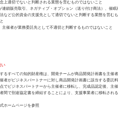
念上適切でないと判断される業態を営むものではないこと
催者が連鎖販売取引、ネガティブ・オプション（送り付け商法）、催眠
法など公的資金の支援先として適切でないと判断する業態を営む
と
の他、主催者が業務委託先として不適切と判断するものではないこと
扱い
するすべての知的財産権は、開発チームが商品開発計画書を主催
催者がビジネスパートナーに対し商品開発計画書に該当する委託
点でビジネスパートナーから主催者に移転し、完成品認定後、主
者間で別途協定書を締結することにより、支援事業者に移転され
式ホームページを参照