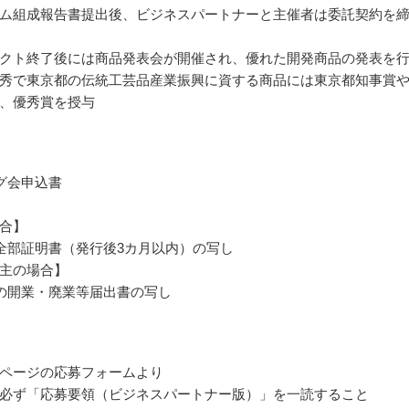
ム組成報告書提出後、ビジネスパートナーと主催者は委託契約を
クト終了後には商品発表会が開催され、優れた開発商品の発表を
秀で東京都の伝統工芸品産業振興に資する商品には東京都知事賞
、優秀賞を授与
グ会申込書
合】
全部証明書（発行後3カ月以内）の写し
主の場合】
の開業・廃業等届出書の写し
ページの応募フォームより
必ず「応募要領（ビジネスパートナー版）」を一読すること