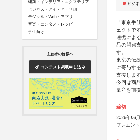
建築・インテリア・エクステリア
ビジネ
ビジネス・アイデア・企画
デジタル・Web・アプリ
「東京手
音楽・エンタメ・レシピ
ェクトで
学生向け
連携によ
品の開発
す。
主催者の皆様へ
東京の伝
コンテスト掲載申し込み
に寄与す
支援しま
今回は商
量産を前
締切
2026年06月
プレエント