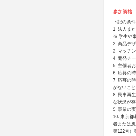
参加資格
下記の条件
1. 法人
※ 学生や
2. 商品
2. マッ
4. 開発
5. 主催
6. 応募
7. 応募
がないこと
8. 民事
な状況が存
9. 事業
10. 東
者または風
第122号