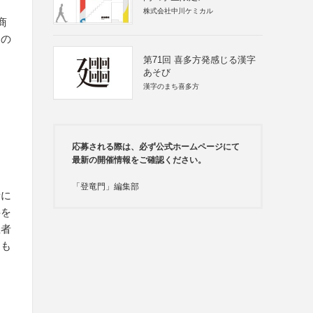
株式会社中川ケミカル
商
もの
第71回 喜多方発感じる漢字
あそび
漢字のまち喜多方
応募される際は、必ず公式ホームページにて
最新の開催情報をご確認ください。
「登竜門」編集部
者に
料を
催者
るも