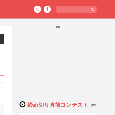
PR
締め切り直前コンテスト
[PR]