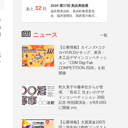
2026 第37回 美浜美術展
32
あと
日
福井県美浜町、美浜町教育委員
会、福井新聞社、関西電力株式会
ジ
社
の
ニュース
商
一覧
ま
【公募情報】カインズ×コク
ヨ×VUILDがタッグ、家具・
化
木工品デザインコンペティシ
を
ョン「CDM Digi Fab
COMPETITION 2026」を初
開催
く
乾久美子や藤本壮介らが登
壇、「長谷工 住まいのデザ
インコンペティション 20回
記念 特別講演会」が8月19日
に開催
[PR]
【公募情報】大賞賞金100万
円！学生向け創作コンテスト