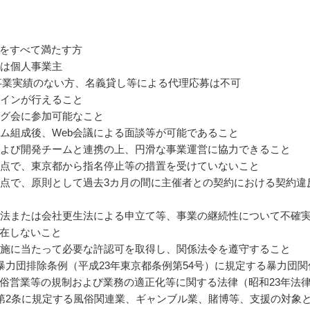
をすべて満たす方
または個人事業主
事業実績のない方、名義貸し等による代理応募は不可
デザインが行えること
チング会に参加可能なこと
チーム組成後、Web会議による面談等が可能であること
者および開発チームと連携の上、円滑な事業運営に協力できること
の時点で、東京都から指名停止等の措置を受けていないこと
の時点で、原則として過去3カ月の間に主催者との契約における契約違
再生法または会社更生法による申立て等、事業の継続性について不確
在しないこと
の実施に当たって必要な許認可を取得し、関係法令を遵守すること
京都暴力団排除条例（平成23年東京都条例第54号）に規定する暴力団関
俗営業等の規制および業務の適正化等に関する法律（昭和23年法
）第2条に規定する風俗関連業、ギャンブル業、賭博等、支援の対象