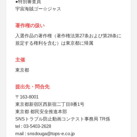
●特別審査員
宇宙海賊ゴー☆ジャス
著作権の扱い
入選作品の著作権（著作権法第27条および第28条に
規定する権利を含む）は東京都に帰属
主催
東京都
提出先・問合先
〒163-8001
東京都新宿区西新宿二丁目8番1号
東京都 都民安全推進本部
SNSトラブル防止動画コンテスト事務局 TR係
tel : 03-5403-2628
mail : snsdouga@tops-e.co.jp