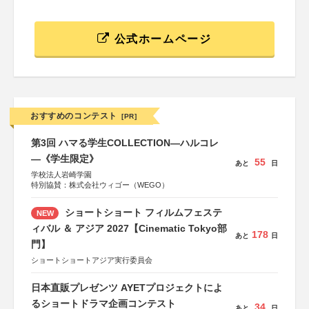
公式ホームページ
おすすめのコンテスト
[PR]
第3回 ハマる学生COLLECTION―ハルコレ
―《学生限定》
55
あと
日
学校法人岩崎学園
特別協賛：株式会社ウィゴー（WEGO）
ショートショート フィルムフェステ
NEW
ィバル ＆ アジア 2027【Cinematic Tokyo部
178
あと
日
門】
ショートショートアジア実行委員会
日本直販プレゼンツ AYETプロジェクトによ
るショートドラマ企画コンテスト
34
あと
日