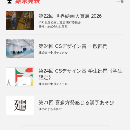
結果発表
一覧
第22回 世界絵画大賞展 2026
[PR]
世界絵画大賞展 実行委員会
共催：株式会社世界堂
第24回 CSデザイン賞 一般部門
株式会社中川ケミカル
第24回 CSデザイン賞 学生部門《学生
限定》
株式会社中川ケミカル
第71回 喜多方発感じる漢字あそび
漢字のまち喜多方