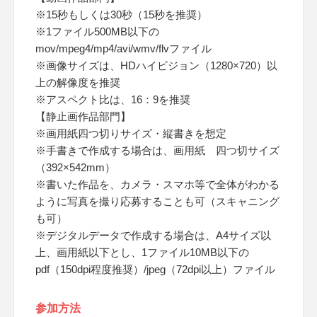
※15秒もしくは30秒（15秒を推奨）
※1ファイル500MB以下の
mov/mpeg4/mp4/avi/wmv/flvファイル
※画像サイズは、HDハイビジョン（1280×720）以
上の解像度を推奨
※アスペクト比は、16：9を推奨
【静止画作品部門】
※画用紙四つ切りサイズ・縦書きを想定
※手書きで作成する場合は、画用紙 四つ切サイズ
（392×542mm）
※書いた作品を、カメラ・スマホ等で全体がわかる
ように写真を撮り応募することも可（スキャニング
も可）
※デジタルデータで作成する場合は、A4サイズ以
上、画用紙以下とし、1ファイル10MB以下の
pdf（150dpi程度推奨）/jpeg（72dpi以上）ファイル
参加方法