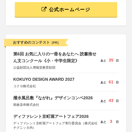
公式ホームページ
おすすめのコンテスト
[PR]
第6回 お気に入りの一冊をあなたへ 読書推せ
35
ん文コンクール《小・中学生限定》
あと
日
公益財団法人博報堂教育財団
KOKUYO DESIGN AWARD 2027
61
あと
日
コクヨ株式会社
撥水風呂敷『ながれ』デザインコンペ2026
43
あと
日
朝倉染布株式会社
ディファレント京町堀アートフェア2026
3
あと
日
ディファレント京町堀アートフェア実行委員会（株式会社
チグニッタ内）