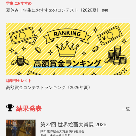
学生におすすめ
夏休み！学生におすすめのコンテスト《2026夏》
[PR]
編集部セレクト
高額賞金コンテストランキング《2026年夏》
結果発表
一覧
第22回 世界絵画大賞展 2026
[PR]
世界絵画大賞展 実行委員会
共催：株式会社世界堂