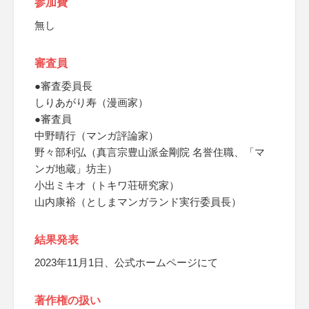
参加費
無し
審査員
●審査委員長
しりあがり寿（漫画家）
●審査員
中野晴行（マンガ評論家）
野々部利弘（真言宗豊山派金剛院 名誉住職、「マ
ンガ地蔵」坊主）
小出ミキオ（トキワ荘研究家）
山内康裕（としまマンガランド実行委員長）
結果発表
2023年11月1日、公式ホームページにて
著作権の扱い