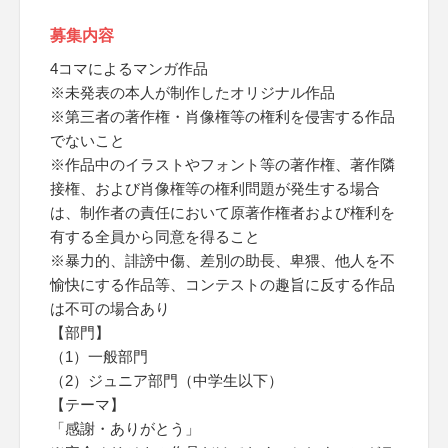
募集内容
4コマによるマンガ作品
※未発表の本人が制作したオリジナル作品
※第三者の著作権・肖像権等の権利を侵害する作品
でないこと
※作品中のイラストやフォント等の著作権、著作隣
接権、および肖像権等の権利問題が発生する場合
は、制作者の責任において原著作権者および権利を
有する全員から同意を得ること
※暴力的、誹謗中傷、差別の助長、卑猥、他人を不
愉快にする作品等、コンテストの趣旨に反する作品
は不可の場合あり
【部門】
（1）一般部門
（2）ジュニア部門（中学生以下）
【テーマ】
「感謝・ありがとう」