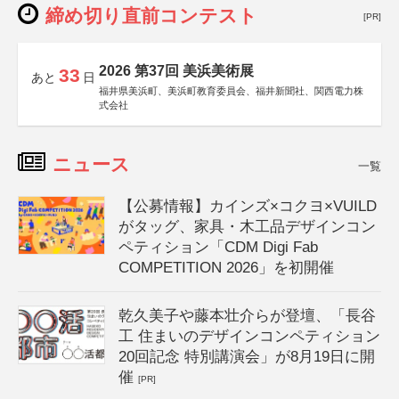
締め切り直前コンテスト
[PR]
2026 第37回 美浜美術展
33
あと
日
福井県美浜町、美浜町教育委員会、福井新聞社、関西電力株
式会社
ニュース
一覧
【公募情報】カインズ×コクヨ×VUILD
がタッグ、家具・木工品デザインコン
ペティション「CDM Digi Fab
COMPETITION 2026」を初開催
乾久美子や藤本壮介らが登壇、「長谷
工 住まいのデザインコンペティション
20回記念 特別講演会」が8月19日に開
催
[PR]