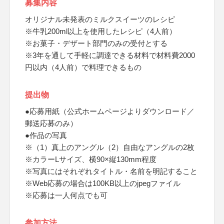
募集内容
オリジナル未発表のミルクスイーツのレシピ
※牛乳200ml以上を使用したレシピ（4人前）
※お菓子・デザート部門のみの受付とする
※3年を通して手軽に調達できる材料で材料費2000
円以内（4人前）で料理できるもの
提出物
●応募用紙（公式ホームページよりダウンロード／
郵送応募のみ）
●作品の写真
※（1）真上のアングル（2）自由なアングルの2枚
※カラーLサイズ、横90×縦130mm程度
※写真にはそれぞれタイトル・名前を明記すること
※Web応募の場合は100KB以上のjpegファイル
※応募は一人何点でも可
参加方法