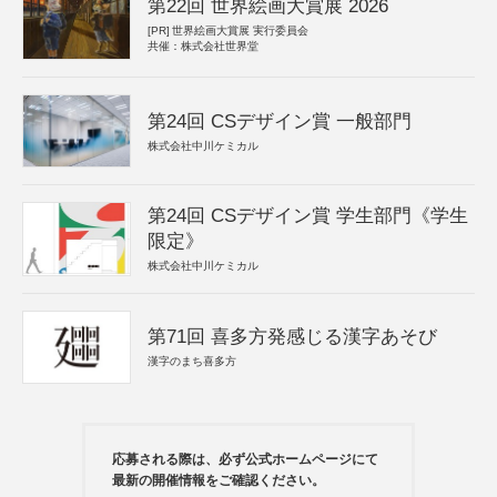
第22回 世界絵画大賞展 2026
[PR]
世界絵画大賞展 実行委員会
共催：株式会社世界堂
第24回 CSデザイン賞 一般部門
株式会社中川ケミカル
第24回 CSデザイン賞 学生部門《学生
限定》
株式会社中川ケミカル
第71回 喜多方発感じる漢字あそび
漢字のまち喜多方
応募される際は、必ず公式ホームページにて
最新の開催情報をご確認ください。