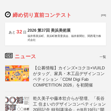
締め切り直前コンテスト
[PR]
2026 第37回 美浜美術展
32
あと
日
福井県美浜町、美浜町教育委員会、福井新聞社、関西電力株
式会社
ニュース
一覧
【公募情報】カインズ×コクヨ×VUILD
がタッグ、家具・木工品デザインコン
ペティション「CDM Digi Fab
COMPETITION 2026」を初開催
乾久美子や藤本壮介らが登壇、「長谷
工 住まいのデザインコンペティション
20回記念 特別講演会」が8月19日に開