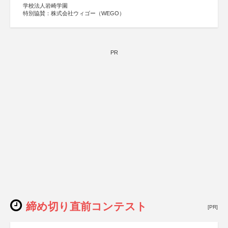
奈良県
学校法人岩崎学園
日本経済団体連合会
特別協賛：株式会社ウィゴー（WEGO）
関西経済連合会
「“よい仕事おこし”フェア」実行委員会
関西文化学術研究都市推進機構
東京難病団体連絡協議会
PR
締め切り直前コンテスト
[PR]