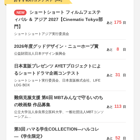
おすすめのコンテスト
[PR]
ショートショート フィルムフェステ
NEW
ィバル ＆ アジア 2027【Cinematic Tokyo部
175
あと
日
門】
ショートショートアジア実行委員会
2026年度グッドデザイン・ニューホープ賞
8
あと
日
公益財団法人日本デザイン振興会
日本直販プレゼンツ AYETプロジェクトによ
るショートドラマ企画コンテスト
31
あと
日
ショートショート実行委員会、日本直販株式会社、LIFE
LOG BOX
難病克服支援 第6回 MBTみんなで守るいのち
の映画祭 作品募集
113
あと
日
公立大学法人奈良県立医科大学、一般社団法人MBTコンソ
ーシアム
協力：読売新聞社
第3回 ハマる学生COLLECTION―ハルコレ
後援：厚生労働省
文部科学省
―《学生限定》
52
あと
日