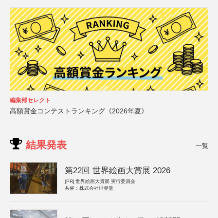
編集部セレクト
高額賞金コンテストランキング《2026年夏》
結果発表
一覧
第22回 世界絵画大賞展 2026
[PR]
世界絵画大賞展 実行委員会
共催：株式会社世界堂