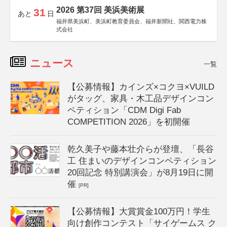
2026 第37回 美浜美術展
31
あと
日
福井県美浜町、美浜町教育委員会、福井新聞社、関西電力株
式会社
ニュース
一覧
【公募情報】カインズ×コクヨ×VUILD
がタッグ、家具・木工品デザインコン
ペティション「CDM Digi Fab
COMPETITION 2026」を初開催
乾久美子や藤本壮介らが登壇、「長谷
工 住まいのデザインコンペティション
20回記念 特別講演会」が8月19日に開
催
[PR]
【公募情報】大賞賞金100万円！学生
向け創作コンテスト「サイゲームス ク