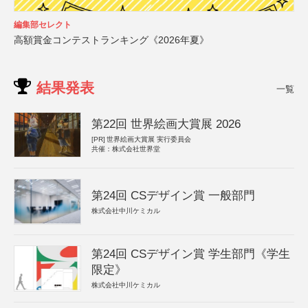
編集部セレクト
高額賞金コンテストランキング《2026年夏》
結果発表
一覧
第22回 世界絵画大賞展 2026
[PR]
世界絵画大賞展 実行委員会
共催：株式会社世界堂
第24回 CSデザイン賞 一般部門
株式会社中川ケミカル
第24回 CSデザイン賞 学生部門《学生
限定》
株式会社中川ケミカル