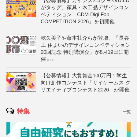
【公募情報】カインズ×コクヨ×VUILD
がタッグ、家具・木工品デザインコン
ペティション「CDM Digi Fab
COMPETITION 2026」を初開催
乾久美子や藤本壮介らが登壇、「長谷
工 住まいのデザインコンペティション
20回記念 特別講演会」が8月19日に開
催
[PR]
【公募情報】大賞賞金100万円！学生
向け創作コンテスト「サイゲームス ク
リエイティブコンテスト2026」が開催
特集
一覧