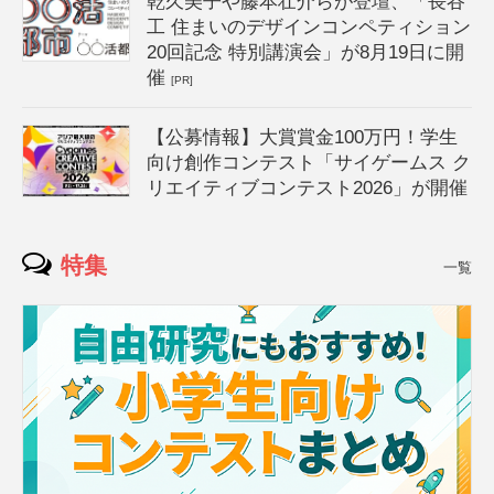
乾久美子や藤本壮介らが登壇、「長谷
工 住まいのデザインコンペティション
20回記念 特別講演会」が8月19日に開
催
[PR]
【公募情報】大賞賞金100万円！学生
向け創作コンテスト「サイゲームス ク
リエイティブコンテスト2026」が開催
特集
一覧