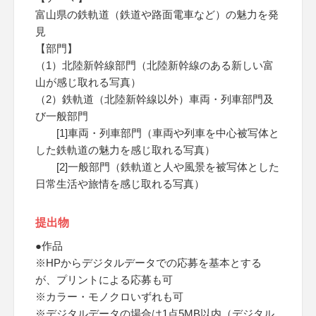
富山県の鉄軌道（鉄道や路面電車など）の魅力を発
見
【部門】
（1）北陸新幹線部門（北陸新幹線のある新しい富
山が感じ取れる写真）
（2）鉄軌道（北陸新幹線以外）車両・列車部門及
び一般部門
[1]車両・列車部門（車両や列車を中心被写体と
した鉄軌道の魅力を感じ取れる写真）
[2]一般部門（鉄軌道と人や風景を被写体とした
日常生活や旅情を感じ取れる写真）
提出物
●作品
※HPからデジタルデータでの応募を基本とする
が、プリントによる応募も可
※カラー・モノクロいずれも可
※デジタルデータの場合は1点5MB以内（デジタル