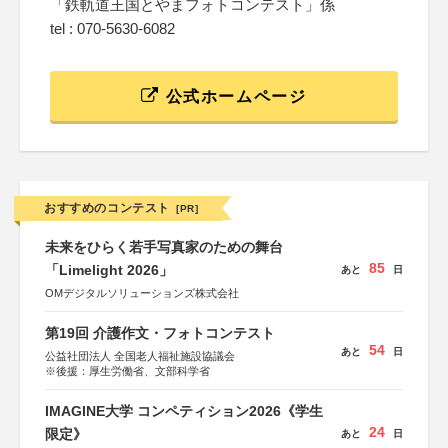
「鉄軌道王国とやまフォトコンテスト」係
tel : 070-5630-6082
公式ホームページ
おすすめのコンテスト
[PR]
未来をひらく若手写真家のための舞台
85
「Limelight 2026」
あと
日
OMデジタルソリューションズ株式会社
第19回 介護作文・フォトコンテスト
54
あと
日
公益社団法人 全国老人福祉施設協議会
※後援：厚生労働省、文部科学省
IMAGINE大学 コンペティション2026《学生
24
限定》
あと
日