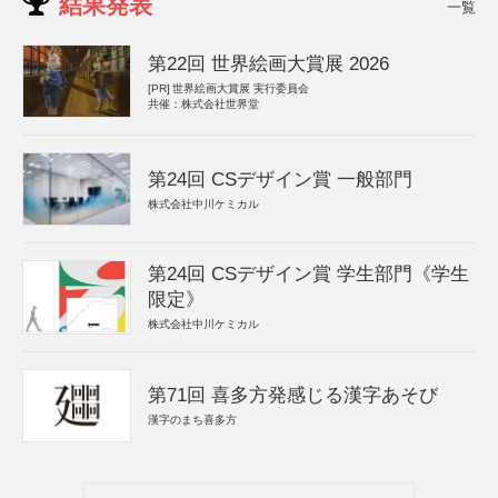
結果発表
一覧
第22回 世界絵画大賞展 2026
[PR]
世界絵画大賞展 実行委員会
共催：株式会社世界堂
第24回 CSデザイン賞 一般部門
株式会社中川ケミカル
第24回 CSデザイン賞 学生部門《学生
限定》
株式会社中川ケミカル
第71回 喜多方発感じる漢字あそび
漢字のまち喜多方