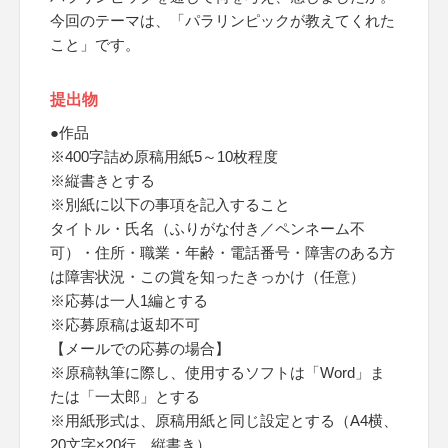
今回のテーマは、「パラリンピックが教えてくれた
こと」です。
提出物
●作品
※400字詰め原稿用紙5～10枚程度
※縦書きとする
※別紙に以下の事項を記入すること
タイトル・氏名（ふりがな付き／ペンネーム不
可）・住所・職業・年齢・電話番号・障害のある方
は障害状況・この賞を知ったきっかけ（任意）
※応募は一人1編とする
※応募原稿は返却不可
【メールでの応募の場合】
※原稿執筆に際し、使用するソフトは「Word」ま
たは「一太郎」とする
※用紙形式は、原稿用紙と同じ設定とする（A4横、
20文字×20行、縦書き）