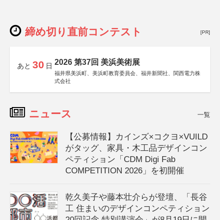
締め切り直前コンテスト
[PR]
2026 第37回 美浜美術展
30
あと
日
福井県美浜町、美浜町教育委員会、福井新聞社、関西電力株
式会社
ニュース
一覧
【公募情報】カインズ×コクヨ×VUILD
がタッグ、家具・木工品デザインコン
ペティション「CDM Digi Fab
COMPETITION 2026」を初開催
乾久美子や藤本壮介らが登壇、「長谷
工 住まいのデザインコンペティション
20回記念 特別講演会」が8月19日に開