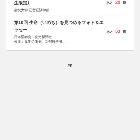
29
生限定》
あと
日
嘉悦大学 経営経済学部
第10回 生命（いのち）を見つめるフォト＆エ
ッセー
53
あと
日
日本医師会、読売新聞社
後援：厚生労働省、文部科学省
協賛：東京海上日動火災保険株式会社、東京海上日動あん
しん生命保険株式会社
PR