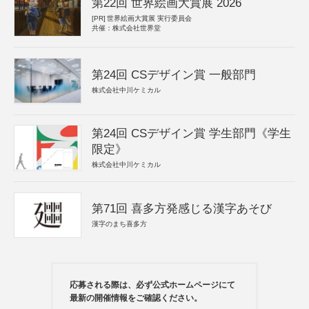
第22回 世界絵画大賞展 2026
[PR]
世界絵画大賞展 実行委員会
共催：株式会社世界堂
第24回 CSデザイン賞 一般部門
株式会社中川ケミカル
第24回 CSデザイン賞 学生部門《学生
限定》
株式会社中川ケミカル
第71回 喜多方発感じる漢字あそび
漢字のまち喜多方
応募される際は、必ず公式ホームページにて
最新の開催情報をご確認ください。