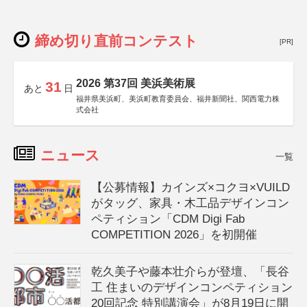
締め切り直前コンテスト
[PR]
2026 第37回 美浜美術展
31
あと
日
福井県美浜町、美浜町教育委員会、福井新聞社、関西電力株
式会社
ニュース
一覧
【公募情報】カインズ×コクヨ×VUILD
がタッグ、家具・木工品デザインコン
ペティション「CDM Digi Fab
COMPETITION 2026」を初開催
乾久美子や藤本壮介らが登壇、「長谷
工 住まいのデザインコンペティション
20回記念 特別講演会」が8月19日に開