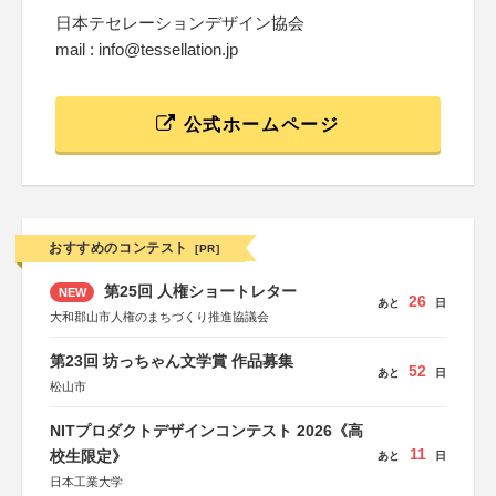
日本テセレーションデザイン協会
mail : info@tessellation.jp
公式ホームページ
おすすめのコンテスト
[PR]
第25回 人権ショートレター
NEW
26
あと
日
大和郡山市人権のまちづくり推進協議会
第23回 坊っちゃん文学賞 作品募集
52
あと
日
松山市
NITプロダクトデザインコンテスト 2026《高
11
校生限定》
あと
日
日本工業大学