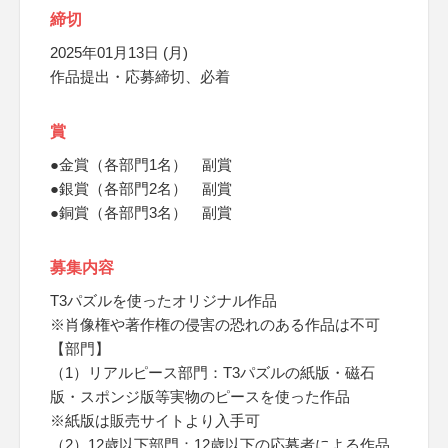
締切
2025年01月13日 (月)
作品提出・応募締切、必着
賞
●金賞（各部門1名） 副賞
●銀賞（各部門2名） 副賞
●銅賞（各部門3名） 副賞
募集内容
T3パズルを使ったオリジナル作品
※肖像権や著作権の侵害の恐れのある作品は不可
【部門】
（1）リアルピース部門：T3パズルの紙版・磁石
版・スポンジ版等実物のピースを使った作品
※紙版は販売サイトより入手可
（2）12歳以下部門：12歳以下の応募者による作品