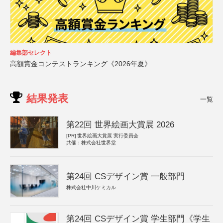
編集部セレクト
高額賞金コンテストランキング《2026年夏》
結果発表
一覧
第22回 世界絵画大賞展 2026
[PR]
世界絵画大賞展 実行委員会
共催：株式会社世界堂
第24回 CSデザイン賞 一般部門
株式会社中川ケミカル
第24回 CSデザイン賞 学生部門《学生