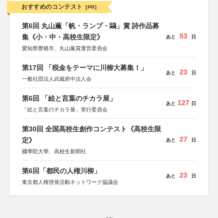
おすすめのコンテスト
[PR]
第6回 丸山薫「帆・ランプ・鷗」賞 詩作品募
53
集《小・中・高校生限定》
あと
日
愛知県豊橋市、丸山薫賞運営委員会
第17回 「税金をテーマに川柳大募集！」
23
あと
日
一般社団法人武蔵府中法人会
第6回 「絵と言葉のチカラ展」
127
あと
日
「絵と言葉のチカラ展」実行委員会
第30回 全国高校生創作コンテスト《高校生限
27
定》
あと
日
國學院大學、高校生新聞社
第6回「都民の人権川柳」
23
あと
日
東京都人権啓発活動ネットワーク協議会