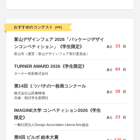
おすすめのコンテスト
[PR]
富山デザインフェア 2026「パッケージデザイ
33
ンコンペティション」《学生限定》
あと
日
富山市（運営：富山デザインフェア実行委員会）
TURNER AWARD 2026《学生限定》
84
あと
日
ターナー色彩株式会社
第14回 ミツバチの一枚画コンクール
38
あと
日
株式会社山田養蜂場
共催：朝日学生新聞社
IMAGINE大学 コンペティション2026《学生
23
限定》
あと
日
一般社団法人Design Association Liberal Arts協会
第9回 ビルボ 絵本大賞