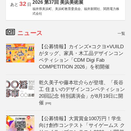
2026 第37回 美浜美術展
32
あと
日
福井県美浜町、美浜町教育委員会、福井新聞社、関西電力株
式会社
ニュース
一覧
【公募情報】カインズ×コクヨ×VUILD
がタッグ、家具・木工品デザインコン
ペティション「CDM Digi Fab
COMPETITION 2026」を初開催
乾久美子や藤本壮介らが登壇、「長谷
工 住まいのデザインコンペティション
20回記念 特別講演会」が8月19日に開
催
[PR]
【公募情報】大賞賞金100万円！学生
向け創作コンテスト「サイゲームス ク