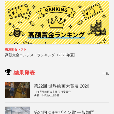
編集部セレクト
高額賞金コンテストランキング《2026年夏》
結果発表
一覧
第22回 世界絵画大賞展 2026
[PR]
世界絵画大賞展 実行委員会
共催：株式会社世界堂
第24回 CSデザイン賞 一般部門