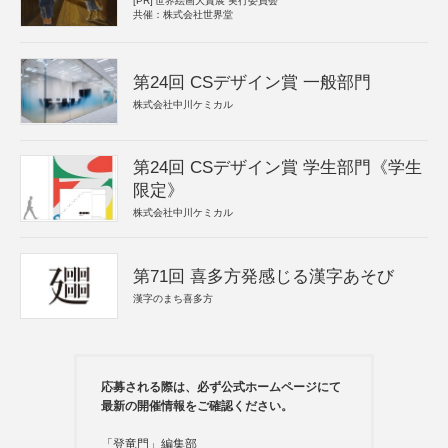
[PR]
世界絵画大賞展 実行委員会
共催：株式会社世界堂
第24回 CSデザイン賞 一般部門
株式会社中川ケミカル
第24回 CSデザイン賞 学生部門《学生
限定》
株式会社中川ケミカル
第71回 喜多方発感じる漢字あそび
漢字のまち喜多方
応募される際は、必ず公式ホームページにて
最新の開催情報をご確認ください。
「登竜門」編集部