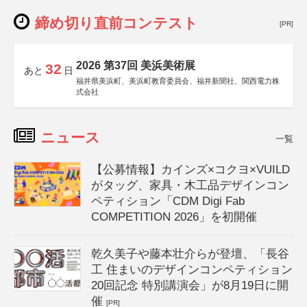
締め切り直前コンテスト
[PR]
2026 第37回 美浜美術展
32
あと
日
福井県美浜町、美浜町教育委員会、福井新聞社、関西電力株
式会社
ニュース
一覧
【公募情報】カインズ×コクヨ×VUILD
がタッグ、家具・木工品デザインコン
ペティション「CDM Digi Fab
COMPETITION 2026」を初開催
乾久美子や藤本壮介らが登壇、「長谷
工 住まいのデザインコンペティション
20回記念 特別講演会」が8月19日に開
催
[PR]