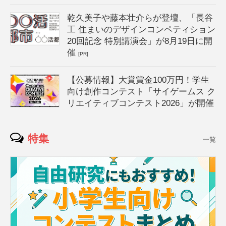
乾久美子や藤本壮介らが登壇、「長谷
工 住まいのデザインコンペティション
20回記念 特別講演会」が8月19日に開
催
[PR]
【公募情報】大賞賞金100万円！学生
向け創作コンテスト「サイゲームス ク
リエイティブコンテスト2026」が開催
特集
一覧