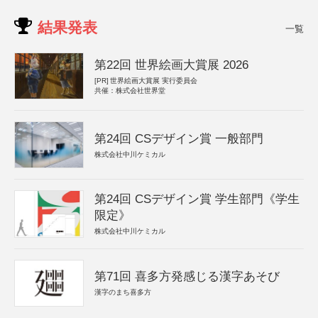
結果発表
一覧
第22回 世界絵画大賞展 2026
[PR]
世界絵画大賞展 実行委員会
共催：株式会社世界堂
第24回 CSデザイン賞 一般部門
株式会社中川ケミカル
第24回 CSデザイン賞 学生部門《学生
限定》
株式会社中川ケミカル
第71回 喜多方発感じる漢字あそび
漢字のまち喜多方