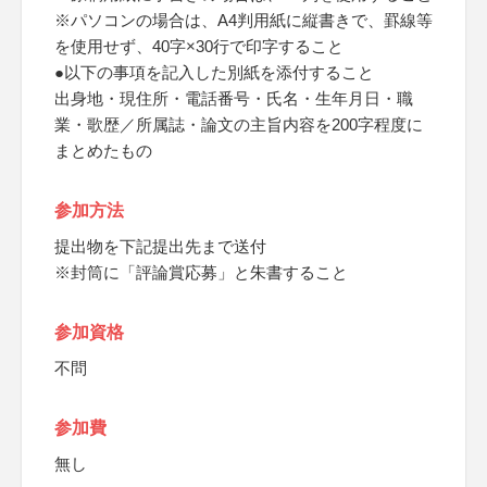
※パソコンの場合は、A4判用紙に縦書きで、罫線等
を使用せず、40字×30行で印字すること
●以下の事項を記入した別紙を添付すること
出身地・現住所・電話番号・氏名・生年月日・職
業・歌歴／所属誌・論文の主旨内容を200字程度に
まとめたもの
参加方法
提出物を下記提出先まで送付
※封筒に「評論賞応募」と朱書すること
参加資格
不問
参加費
無し