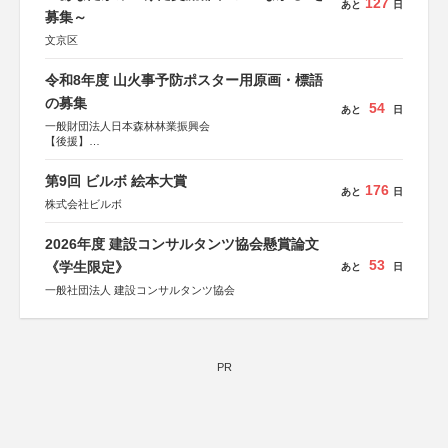
127
あと
日
募集～
文京区
令和8年度 山火事予防ポスター用原画・標語
の募集
54
あと
日
一般財団法人日本森林林業振興会
【後援】
総務省消防庁、文部科学省、林野庁、全国森林組合連合
会、森林火災対策協会
第9回 ビルボ 絵本大賞
176
あと
日
株式会社ビルボ
2026年度 建設コンサルタンツ協会懸賞論文
53
《学生限定》
あと
日
一般社団法人 建設コンサルタンツ協会
PR