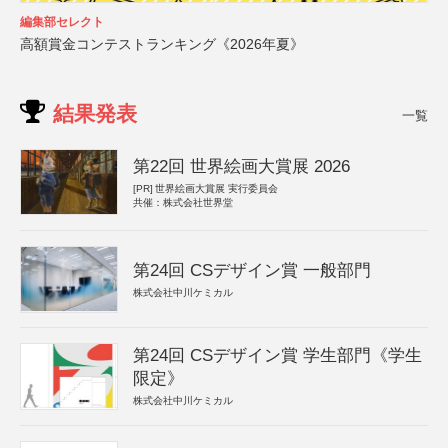
編集部セレクト
高額賞金コンテストランキング《2026年夏》
結果発表
一覧
第22回 世界絵画大賞展 2026
[PR]
世界絵画大賞展 実行委員会
共催：株式会社世界堂
第24回 CSデザイン賞 一般部門
株式会社中川ケミカル
第24回 CSデザイン賞 学生部門《学生
限定》
株式会社中川ケミカル