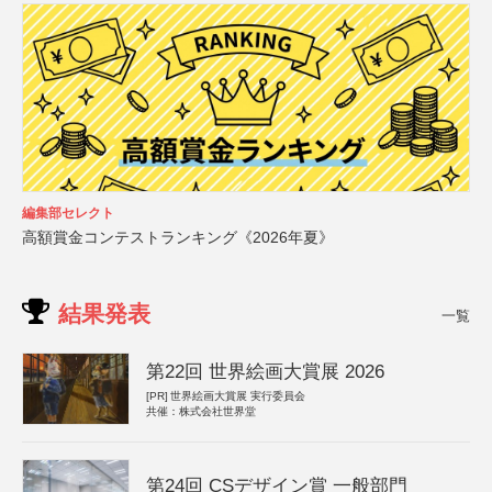
編集部セレクト
高額賞金コンテストランキング《2026年夏》
結果発表
一覧
第22回 世界絵画大賞展 2026
[PR]
世界絵画大賞展 実行委員会
共催：株式会社世界堂
第24回 CSデザイン賞 一般部門