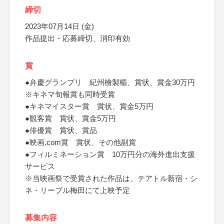
締切
2023年07月14日 (金)
作品提出・応募締切、消印有効
賞
●弁慶グランプリ 紀州檜製楯、賞状、賞金30万円
※キネマ旬報賞も同時受賞
●キネマイスター賞 賞状、賞金5万円
●観客賞 賞状、賞金5万円
●俳優賞 賞状、賞品
●映画.com賞 賞状、その他副賞
●フィルミネーション賞 10万円分の海外進出支援
サービス
※当映画祭で受賞された作品は、テアトル新宿・シ
ネ・リーブル梅田にて上映予定
募集内容