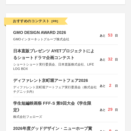
おすすめのコンテスト
[PR]
GMO DESIGN AWARD 2026
53
あと
日
GMOインターネットグループ株式会社
日本直販プレゼンツ AYETプロジェクトによ
るショートドラマ企画コンテスト
32
あと
日
ショートショート実行委員会、日本直販株式会社、LIFE
LOG BOX
ディファレント京町堀アートフェア2026
2
あと
日
ディファレント京町堀アートフェア実行委員会（株式会社
チグニッタ内）
学生短編映画祭 FFF-S 第9回大会《学生限
29
定》
あと
日
株式会社フェローズ
2026年度グッドデザイン・ニューホープ賞