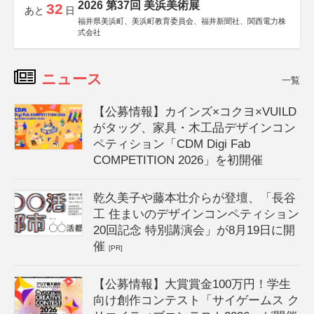
2026 第37回 美浜美術展
32
あと
日
福井県美浜町、美浜町教育委員会、福井新聞社、関西電力株
式会社
ニュース
一覧
【公募情報】カインズ×コクヨ×VUILD
がタッグ、家具・木工品デザインコン
ペティション「CDM Digi Fab
COMPETITION 2026」を初開催
乾久美子や藤本壮介らが登壇、「長谷
工 住まいのデザインコンペティション
20回記念 特別講演会」が8月19日に開
催
[PR]
【公募情報】大賞賞金100万円！学生
向け創作コンテスト「サイゲームス ク