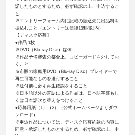
諾したものとするため、必ず確認の上、申込するこ
と
※エントリーフォーム内に記載の振込先に出品料を
振込むこと（エントリー送信後1週間以内）
【ディスク応募】
●作品 1枚
※DVD（Blu-ray Disc）媒体
※作品予備審査の都合上、コピーガードを外してお
くこと
※市販の家庭用DVD（Blu-ray Disc）プレイヤーで
再生可能なものを送付すること
※送付前に必ず再生確認をすること
※日本語以外の言語による作品は、日本語字幕もし
くは日本語吹き替えをつけること
●応募用紙（1）（2）（公式ホームページよりダウ
ンロード）
※申込作品については、ディスク応募約款の内容に
同意・承諾したものとするため、必ず確認の上、申