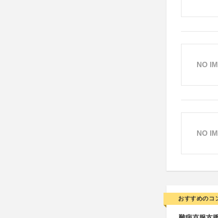
NO I
NO I
おすすめのコ
難病克服支援