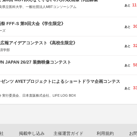
11
あと
良県立医科大学、一般社団法人MBTコンソーシアム
社
省
祭 FFF-S 第9回大会《学生限定》
省
3
あと
ーズ
体連合会
合会
生広報アイデアコンテスト《高校生限定》
おこし”フェア」実行委員会
3
あと
研究都市推進機構
経済学部
体連絡協議会
WN JAPAN 26/27 装飾映像コンテスト
5
あと
ゼンツ AYETプロジェクトによるショートドラマ企画コンテス
3
あと
実行委員会、日本直販株式会社、LIFE LOG BOX
社
掲載申し込み
主催運営ガイド
利用規約
お