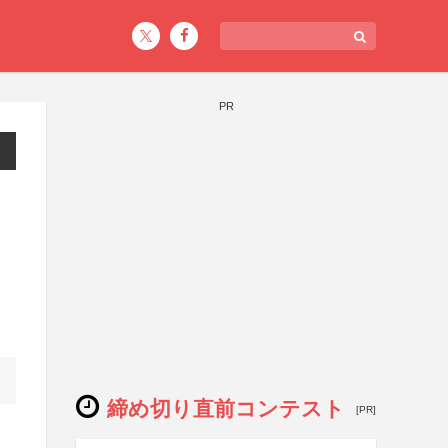
PR
締め切り直前コンテスト
[PR]