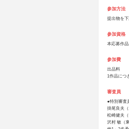
参加方法
提出物を下
参加資格
本応募作品
参加費
出品料
1作品につき
審査員
●特別審査
掛尾良夫（
松崎健夫（
沢村 敏（
他1～2名