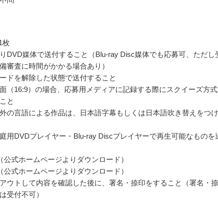
1枚
DVD媒体で送付すること（Blu-ray Disc媒体でも応募可、ただし
備審査に時間がかかる場合あり）
ードを解除した状態で送付すること
面（16:9）の場合、応募用メディアに記録する際にスクイーズ方式
こと
外の言語による作品は、日本語字幕もしくは日本語吹き替えをつ
用DVDプレイヤー・Blu-ray Discプレイヤーで再生可能なものを
（公式ホームページよりダウンロード）
（公式ホームページよりダウンロード）
アウトして内容を確認した後に、署名・捺印をすること（署名・
は受付不可）