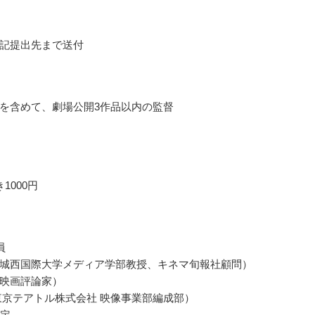
記提出先まで送付
を含めて、劇場公開3作品以内の監督
1000円
員
城西国際大学メディア学部教授、キネマ旬報社顧問）
映画評論家）
東京テアトル株式会社 映像事業部編成部）
予定