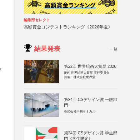
編集部セレクト
高額賞金コンテストランキング《2026年夏》
結果発表
一覧
、
第22回 世界絵画大賞展 2026
等
[PR]
世界絵画大賞展 実行委員会
共催：株式会社世界堂
第24回 CSデザイン賞 一般部
門
株式会社中川ケミカル
第24回 CSデザイン賞 学生部
門《学生限定》