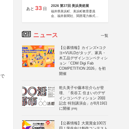
2026 第37回 美浜美術展
33
あと
日
福井県美浜町、美浜町教育委員
会、福井新聞社、関西電力株式会
社
ニュース
一覧
【公募情報】カインズ×コク
ヨ×VUILDがタッグ、家具・
木工品デザインコンペティシ
ョン「CDM Digi Fab
COMPETITION 2026」を初
開催
）で
乾久美子や藤本壮介らが登
壇、「長谷工 住まいのデザ
インコンペティション 20回
記念 特別講演会」が8月19日
に開催
[PR]
【公募情報】大賞賞金100万
円！学生向け創作コンテスト