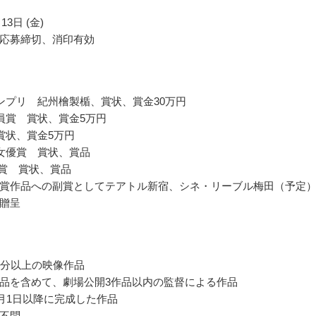
13日 (金)
応募締切、消印有効
ンプリ 紀州檜製楯、賞状、賞金30万円
員賞 賞状、賞金5万円
賞状、賞金5万円
女優賞 賞状、賞品
m賞 賞状、賞品
賞作品への副賞としてテアトル新宿、シネ・リーブル梅田（予定
贈呈
0分以上の映像作品
品を含めて、劇場公開3作品以内の監督による作品
年1月1日以降に完成した作品
不問