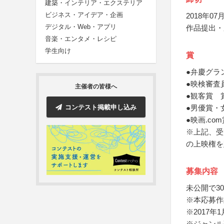
建築・インテリア・エクステリア
ビジネス・アイデア・企画
2018年07月
デジタル・Web・アプリ
作品提出・
音楽・エンタメ・レシピ
学生向け
賞
●弁慶グラ
●映検審査
主催者の皆様へ
●観客賞 
コンテスト掲載申し込み
●男優賞・
●映画.co
※上記、受
の上映権を
募集内容
未公開で3
※本応募作
※2017
※ジャンル