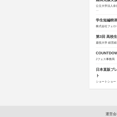
公立大学法人奈
協力：読売新聞
後援：厚生労働
学生短編映画
文部科学
奈良県
株式会社フェロ
日本経済団
関西経済連
第3回 高校
「“よい仕事
関西文化学術
嘉悦大学 経営
東京難病団
COUNTDO
Jフェス事務局
日本直販プレ
ト
ショートショート
運営会