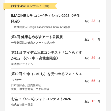
おすすめのコンテスト
[PR]
IMAGINE大学 コンペティション2026《学生
23
限定》
あと
日
一般社団法人Design Association Liberal Arts協会
第4回 健康をめざすアート公募展
8
あと
日
一般財団法人健康とアートを結ぶ会
第21回 アイデム写真コンテスト「はたらくす
39
がた」《小・中・高校生限定》
あと
日
株式会社アイデム
第10回 生命（いのち）を見つめるフォト＆エ
ッセー
55
あと
日
日本医師会、読売新聞社
後援：厚生労働省、文部科学省
協賛：東京海上日動火災保険株式会社、東京海上日動あん
しん生命保険株式会社
お盆っていいなフォトコンテスト2026
15
あと
日
株式会社日本香堂