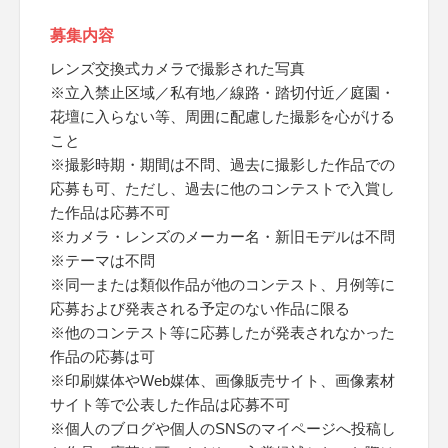
募集内容
レンズ交換式カメラで撮影された写真
※立入禁止区域／私有地／線路・踏切付近／庭園・
花壇に入らない等、周囲に配慮した撮影を心がける
こと
※撮影時期・期間は不問、過去に撮影した作品での
応募も可、ただし、過去に他のコンテストで入賞し
た作品は応募不可
※カメラ・レンズのメーカー名・新旧モデルは不問
※テーマは不問
※同一または類似作品が他のコンテスト、月例等に
応募および発表される予定のない作品に限る
※他のコンテスト等に応募したが発表されなかった
作品の応募は可
※印刷媒体やWeb媒体、画像販売サイト、画像素材
サイト等で公表した作品は応募不可
※個人のブログや個人のSNSのマイページへ投稿し