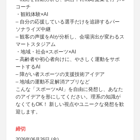
コーチ
・観戦体験×AI
– 自分の応援している選手だけを追跡するパー
ソナライズ中継
– 観客の声援をAIが分析し、会場演出が変わるス
マートスタジアム
・地域・社会×スポーツ×AI
– 高齢者や初心者向けに、やさしく運動をサポ
ートするAI
– 障がい者スポーツの支援技術アイデア
– 地域の運動不足解消アプリなど
こんな「スポーツ×AI」を自由に発想し、あなた
のアイデアを形にしてください。理系の知識が
なくてもOK！ 新しい視点やユニークな発想を歓
迎します。
締切
2026年06月26日 (金)