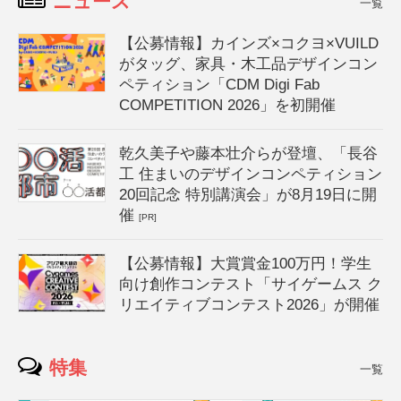
ニュース
一覧
【公募情報】カインズ×コクヨ×VUILD
がタッグ、家具・木工品デザインコン
ペティション「CDM Digi Fab
COMPETITION 2026」を初開催
乾久美子や藤本壮介らが登壇、「長谷
工 住まいのデザインコンペティション
20回記念 特別講演会」が8月19日に開
催
[PR]
【公募情報】大賞賞金100万円！学生
向け創作コンテスト「サイゲームス ク
リエイティブコンテスト2026」が開催
特集
一覧