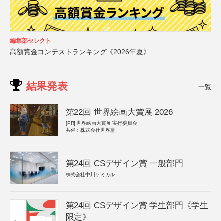
編集部セレクト
高額賞金コンテストランキング《2026年夏》
結果発表
一覧
第22回 世界絵画大賞展 2026
[PR]
世界絵画大賞展 実行委員会
共催：株式会社世界堂
第24回 CSデザイン賞 一般部門
株式会社中川ケミカル
第24回 CSデザイン賞 学生部門《学生
限定》