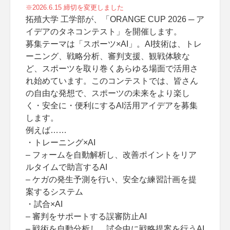
※2026.6.15 締切を変更しました
拓殖大学 工学部が、「ORANGE CUP 2026 ─ ア
イデアのタネコンテスト」を開催します。
募集テーマは「スポーツ×AI」。AI技術は、トレ
ーニング、戦略分析、審判支援、観戦体験な
ど、スポーツを取り巻くあらゆる場面で活用さ
れ始めています。このコンテストでは、皆さん
の自由な発想で、スポーツの未来をより楽し
く・安全に・便利にするAI活用アイデアを募集
します。
例えば……
・トレーニング×AI
– フォームを自動解析し、改善ポイントをリア
ルタイムで助言するAI
– ケガの発生予測を行い、安全な練習計画を提
案するシステム
・試合×AI
– 審判をサポートする誤審防止AI
– 戦術を自動分析し、試合中に戦略提案を行うAI