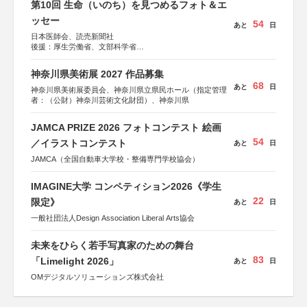
第10回 生命（いのち）を見つめるフォト＆エ
ッセー
54
あと
日
日本医師会、読売新聞社
後援：厚生労働省、文部科学省
協賛：東京海上日動火災保険株式会社、東京海上日動あん
しん生命保険株式会社
神奈川県美術展 2027 作品募集
68
あと
日
神奈川県美術展委員会、神奈川県立県民ホール（指定管理
者：（公財）神奈川芸術文化財団）、神奈川県
JAMCA PRIZE 2026 フォトコンテスト 絵画
54
／イラストコンテスト
あと
日
JAMCA（全国自動車大学校・整備専門学校協会）
IMAGINE大学 コンペティション2026《学生
22
限定》
あと
日
一般社団法人Design Association Liberal Arts協会
未来をひらく若手写真家のための舞台
83
「Limelight 2026」
あと
日
OMデジタルソリューションズ株式会社