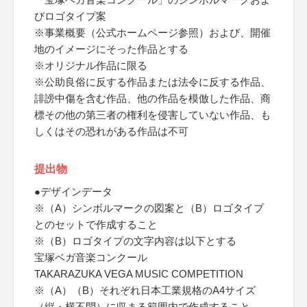
びロゴタイプ案
※事業概要（公式ホームページ参照）および、開催
地のイメージにそった作品とする
※オリジナル作品に限る
※公助良俗に反する作品または法令に反する作品、
誹謗中傷を含む作品、他の作品を模倣した作品、商
標その他の第三者の権利を侵害していない作品、も
しくはその恐れがある作品は不可
提出物
●デザインデータ
※（A）シンボルマークの図案と（B）ロゴタイプ
とのセットで作成すること
※（B）ロゴタイプの文字内容は以下とする
宝塚ベガ音楽コンクール
TAKARAZUKA VEGA MUSIC COMPETITION
※（A）（B）それぞれ日本工業規格のA4サイズ
（縦・横不問）に収まる範囲内で作成すること