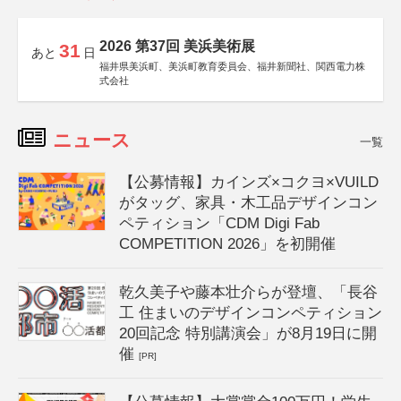
2026 第37回 美浜美術展
31
あと
日
福井県美浜町、美浜町教育委員会、福井新聞社、関西電力株
式会社
ニュース
一覧
【公募情報】カインズ×コクヨ×VUILD
がタッグ、家具・木工品デザインコン
ペティション「CDM Digi Fab
COMPETITION 2026」を初開催
乾久美子や藤本壮介らが登壇、「長谷
工 住まいのデザインコンペティション
20回記念 特別講演会」が8月19日に開
催
[PR]