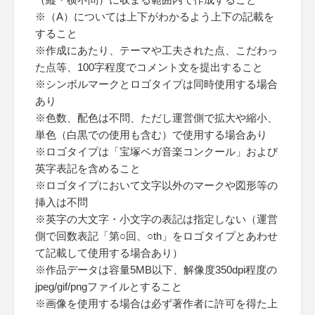
※（A）については上下がわかるよう上下の記載を
すること
※作成にあたり、テーマや工夫された点、こだわっ
た点等、100字程度でコメント文を提出すること
※シンボルマークとロゴタイプは同時使用する場合
あり
※色数、配色は不問、ただし運営側で拡大や縮小、
単色（白黒での使用も含む）で使用する場合あり
※ロゴタイプは「宝塚ベガ音楽コンクール」および
英字表記を含めること
※ロゴタイプにおいて文字以外のマークや図形等の
挿入は不問
※英字の大文字・小文字の表記は指定しない（運営
側で回数表記「第○回、○th」をロゴタイプとあわせ
て記載して使用する場合あり）
※作品データは容量5MB以下、解像度350dpi程度の
jpeg/gif/pngファイルとすること
※画像を使用する場合は必ず著作者に許可を得た上