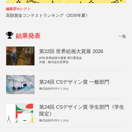
編集部セレクト
高額賞金コンテストランキング《2026年夏》
結果発表
一覧
第22回 世界絵画大賞展 2026
[PR]
世界絵画大賞展 実行委員会
共催：株式会社世界堂
第24回 CSデザイン賞 一般部門
株式会社中川ケミカル
第24回 CSデザイン賞 学生部門《学生
限定》
株式会社中川ケミカル