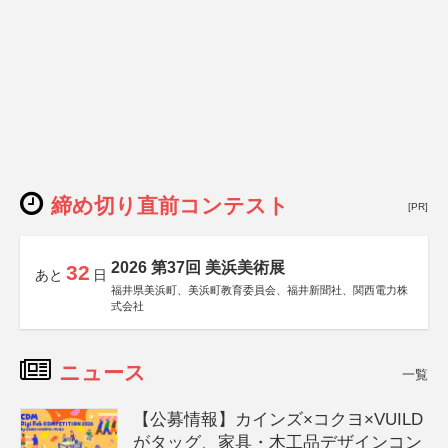
締め切り直前コンテスト
[PR]
2026 第37回 美浜美術展
32
あと
日
福井県美浜町、美浜町教育委員会、福井新聞社、関西電力株
式会社
ニュース
一覧
【公募情報】カインズ×コクヨ×VUILD
がタッグ、家具・木工品デザインコン