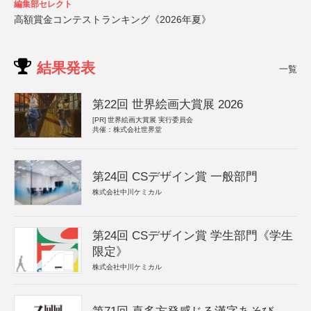
編集部セレクト
高額賞金コンテストランキング《2026年夏》
結果発表
一覧
第22回 世界絵画大賞展 2026
[PR]
世界絵画大賞展 実行委員会
共催：株式会社世界堂
第24回 CSデザイン賞 一般部門
株式会社中川ケミカル
第24回 CSデザイン賞 学生部門《学生
限定》
株式会社中川ケミカル