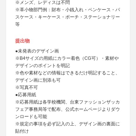
※メンズ、レディスは不問
※革小物部門例：財布・小銭入れ・ペンケース・パ
スケース・キーケース・ポーチ・ステーショナリー
等
提出物
●未発表のデザイン画
※B4サイズの用紙にカラー着色（CG可）・素材や
デザインのポイントを明記
※色や素材などの情報はできるだけ明記すること、
デザイン画に別添も可
※写真不可
●応募用紙
※応募用紙は各学校機関、台東ファッションザッカ
フェア事務局等で配布、公式ホームページよりダウ
ンロードも可能
※規定の事項を必ず記入の上、デザイン画の裏面に
貼付け