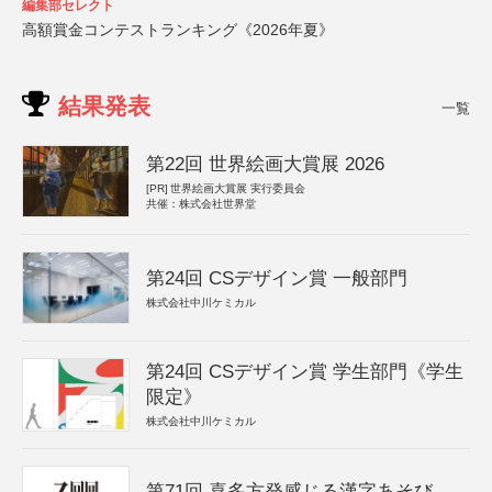
編集部セレクト
高額賞金コンテストランキング《2026年夏》
結果発表
一覧
第22回 世界絵画大賞展 2026
[PR]
世界絵画大賞展 実行委員会
共催：株式会社世界堂
第24回 CSデザイン賞 一般部門
株式会社中川ケミカル
第24回 CSデザイン賞 学生部門《学生
限定》
株式会社中川ケミカル
第71回 喜多方発感じる漢字あそび