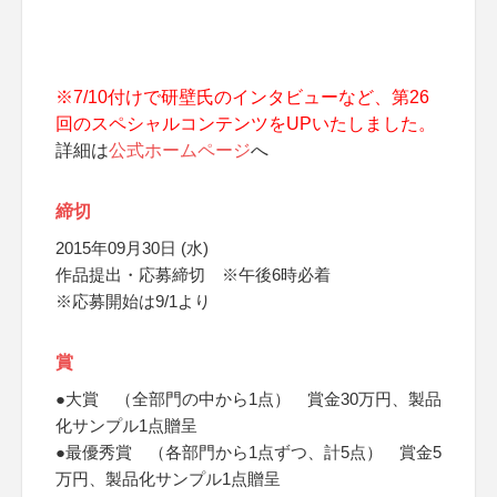
※7/10付けで研壁氏のインタビューなど、第26
回のスペシャルコンテンツをUPいたしました。
詳細は
公式ホームページ
へ
締切
2015年09月30日 (水)
作品提出・応募締切 ※午後6時必着
※応募開始は9/1より
賞
●大賞 （全部門の中から1点） 賞金30万円、製品
化サンプル1点贈呈
●最優秀賞 （各部門から1点ずつ、計5点） 賞金5
万円、製品化サンプル1点贈呈