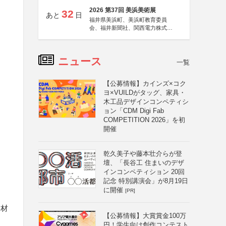
2026 第37回 美浜美術展
32
あと
日
福井県美浜町、美浜町教育委員
会、福井新聞社、関西電力株式会
社
ニュース
一覧
【公募情報】カインズ×コク
ヨ×VUILDがタッグ、家具・
木工品デザインコンペティシ
ョン「CDM Digi Fab
COMPETITION 2026」を初
開催
乾久美子や藤本壮介らが登
壇、「長谷工 住まいのデザ
インコンペティション 20回
記念 特別講演会」が8月19日
に開催
[PR]
・材
【公募情報】大賞賞金100万
円！学生向け創作コンテスト