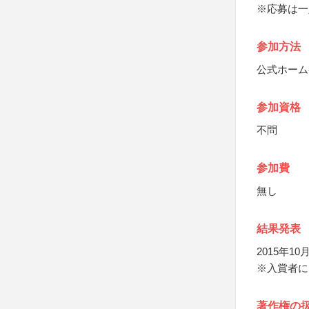
※応募は一
参加方法
公式ホーム
参加資格
不問
参加費
無し
結果発表
2015年
※入賞者に
著作権の