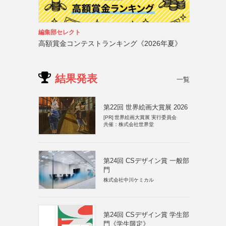
編集部セレクト
高額賞金コンテストランキング《2026年夏》
結果発表
一覧
第22回 世界絵画大賞展 2026
[PR]
世界絵画大賞展 実行委員会
共催：株式会社世界堂
第24回 CSデザイン賞 一般部
門
株式会社中川ケミカル
第24回 CSデザイン賞 学生部
門《学生限定》