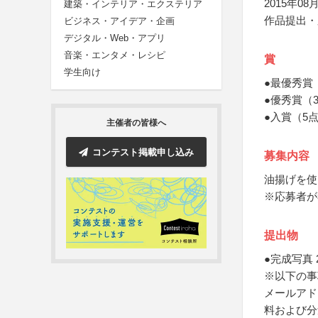
2015年08月
建築・インテリア・エクステリア
作品提出・
ビジネス・アイデア・企画
デジタル・Web・アプリ
音楽・エンタメ・レシピ
賞
学生向け
●最優秀賞
●優秀賞（
●入賞（5
主催者の皆様へ
コンテスト掲載申し込み
募集内容
油揚げを使
※応募者が
提出物
●完成写真 
※以下の事
メールアド
料および分