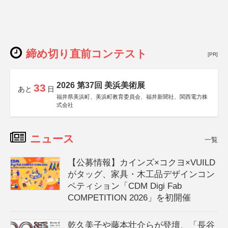
締め切り直前コンテスト
[PR]
2026 第37回 美浜美術展
33
あと
日
福井県美浜町、美浜町教育委員会、福井新聞社、関西電力株
式会社
ニュース
一覧
【公募情報】カインズ×コクヨ×VUILD
がタッグ、家具・木工品デザインコン
ペティション「CDM Digi Fab
COMPETITION 2026」を初開催
乾久美子や藤本壮介らが登壇、「長谷