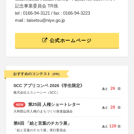
記念事業委員会 TR係
tel : 0166-94-3121 / fax : 0166-94-3223
mail : taisetsu@niye.go.jp
公式ホームページ
おすすめのコンテスト
[PR]
SCC アプリコンペ 2026《学生限定》
26
あと
日
株式会社エスシーシー（SCC）
第25回 人権ショートレター
NEW
28
あと
日
大和郡山市人権のまちづくり推進協議会
第6回 「絵と言葉のチカラ展」
128
あと
日
「絵と言葉のチカラ展」実行委員会