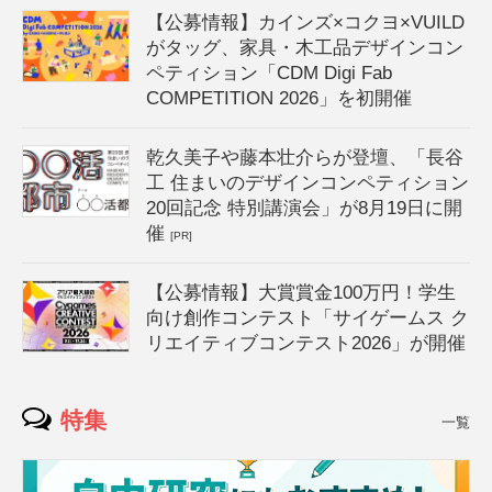
【公募情報】カインズ×コクヨ×VUILD
がタッグ、家具・木工品デザインコン
ペティション「CDM Digi Fab
COMPETITION 2026」を初開催
乾久美子や藤本壮介らが登壇、「長谷
工 住まいのデザインコンペティション
20回記念 特別講演会」が8月19日に開
催
[PR]
【公募情報】大賞賞金100万円！学生
向け創作コンテスト「サイゲームス ク
リエイティブコンテスト2026」が開催
特集
一覧