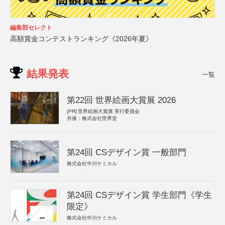
編集部セレクト
高額賞金コンテストランキング《2026年夏》
結果発表
一覧
第22回 世界絵画大賞展 2026
[PR]
世界絵画大賞展 実行委員会
共催：株式会社世界堂
第24回 CSデザイン賞 一般部門
株式会社中川ケミカル
第24回 CSデザイン賞 学生部門《学生
限定》
株式会社中川ケミカル