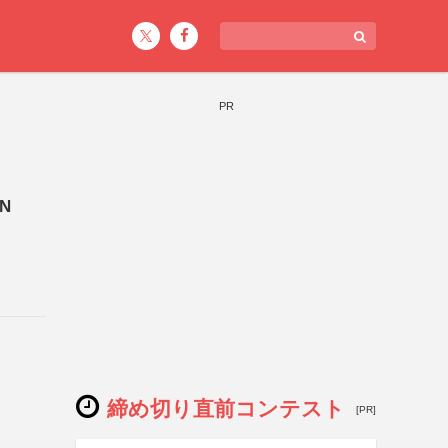
PR
N
締め切り直前コンテスト
[PR]