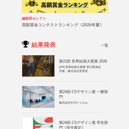
編集部セレクト
高額賞金コンテストランキング《2026年夏》
結果発表
一覧
第22回 世界絵画大賞展 2026
[PR]
世界絵画大賞展 実行委員会
共催：株式会社世界堂
第24回 CSデザイン賞 一般部
門
株式会社中川ケミカル
第24回 CSデザイン賞 学生部
門《学生限定》