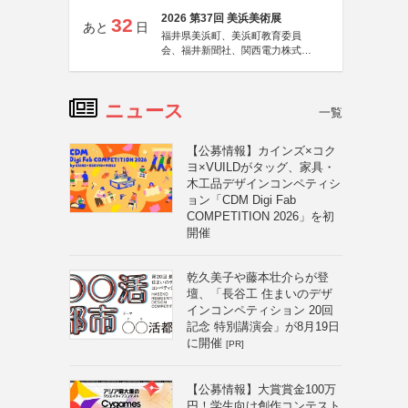
2026 第37回 美浜美術展
32
あと
日
福井県美浜町、美浜町教育委員
会、福井新聞社、関西電力株式会
社
ニュース
一覧
【公募情報】カインズ×コク
ヨ×VUILDがタッグ、家具・
木工品デザインコンペティシ
ョン「CDM Digi Fab
COMPETITION 2026」を初
開催
乾久美子や藤本壮介らが登
壇、「長谷工 住まいのデザ
インコンペティション 20回
記念 特別講演会」が8月19日
に開催
[PR]
【公募情報】大賞賞金100万
円！学生向け創作コンテスト