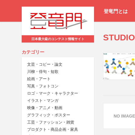
登竜門とは
STUDI
日本最大級のコンテスト情報サイト
カテゴリー
文芸・コピー・論文
川柳・俳句・短歌
絵画・アート
写真・フォトコン
ロゴ・マーク・キャラクター
イラスト・マンガ
映像・アニメ・動画
グラフィック・ポスター
NO IMAGE
工芸・ファッション・雑貨
プロダクト・商品企画・家具