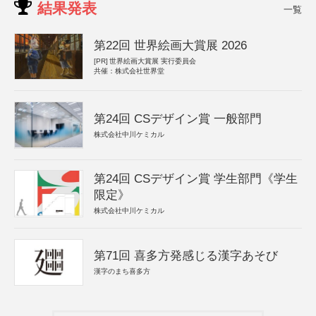
結果発表
一覧
第22回 世界絵画大賞展 2026
[PR]
世界絵画大賞展 実行委員会
共催：株式会社世界堂
第24回 CSデザイン賞 一般部門
株式会社中川ケミカル
第24回 CSデザイン賞 学生部門《学生
限定》
株式会社中川ケミカル
第71回 喜多方発感じる漢字あそび
漢字のまち喜多方