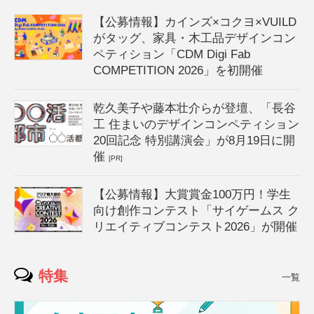
【公募情報】カインズ×コクヨ×VUILD
がタッグ、家具・木工品デザインコン
ペティション「CDM Digi Fab
COMPETITION 2026」を初開催
乾久美子や藤本壮介らが登壇、「長谷
工 住まいのデザインコンペティション
20回記念 特別講演会」が8月19日に開
催
[PR]
【公募情報】大賞賞金100万円！学生
向け創作コンテスト「サイゲームス ク
リエイティブコンテスト2026」が開催
特集
一覧