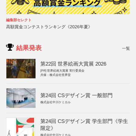
編集部セレクト
高額賞金コンテストランキング《2026年夏》
結果発表
一覧
第22回 世界絵画大賞展 2026
[PR]
世界絵画大賞展 実行委員会
共催：株式会社世界堂
第24回 CSデザイン賞 一般部門
株式会社中川ケミカル
第24回 CSデザイン賞 学生部門《学生
限定》
株式会社中川ケミカル