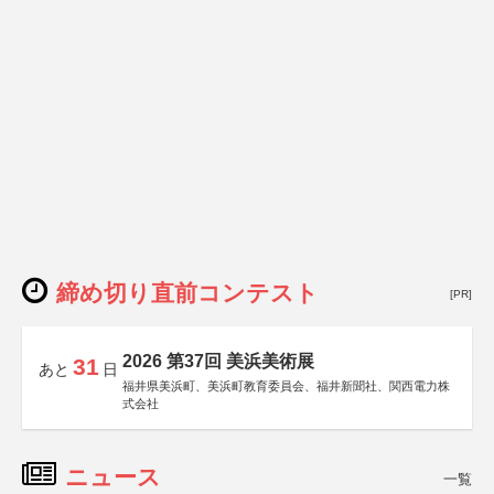
締め切り直前コンテスト
[PR]
2026 第37回 美浜美術展
31
あと
日
福井県美浜町、美浜町教育委員会、福井新聞社、関西電力株
式会社
ニュース
一覧