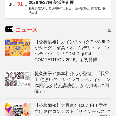
2026 第37回 美浜美術展
31
あと
日
福井県美浜町、美浜町教育委員会、福井新聞社、関西電力株
式会社
ニュース
一覧
【公募情報】カインズ×コクヨ×VUILD
がタッグ、家具・木工品デザインコン
ペティション「CDM Digi Fab
COMPETITION 2026」を初開催
乾久美子や藤本壮介らが登壇、「長谷
工 住まいのデザインコンペティション
20回記念 特別講演会」が8月19日に開
催
[PR]
【公募情報】大賞賞金100万円！学生
向け創作コンテスト「サイゲームス ク