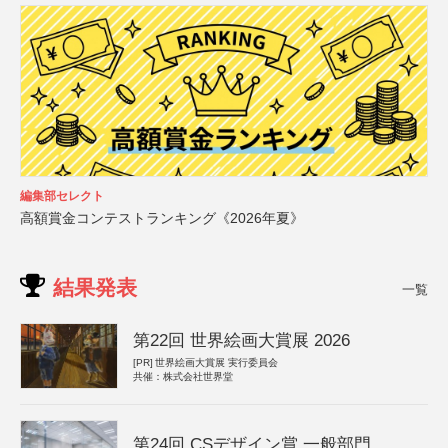
編集部セレクト
高額賞金コンテストランキング《2026年夏》
結果発表
一覧
第22回 世界絵画大賞展 2026
[PR]
世界絵画大賞展 実行委員会
共催：株式会社世界堂
第24回 CSデザイン賞 一般部門