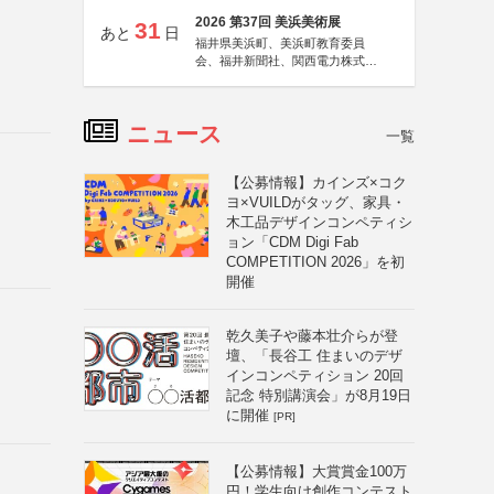
2026 第37回 美浜美術展
31
あと
日
福井県美浜町、美浜町教育委員
会、福井新聞社、関西電力株式会
社
ニュース
一覧
【公募情報】カインズ×コク
ヨ×VUILDがタッグ、家具・
木工品デザインコンペティシ
ョン「CDM Digi Fab
COMPETITION 2026」を初
開催
乾久美子や藤本壮介らが登
壇、「長谷工 住まいのデザ
インコンペティション 20回
記念 特別講演会」が8月19日
に開催
[PR]
【公募情報】大賞賞金100万
円！学生向け創作コンテスト