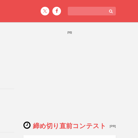
PR
締め切り直前コンテスト
[PR]