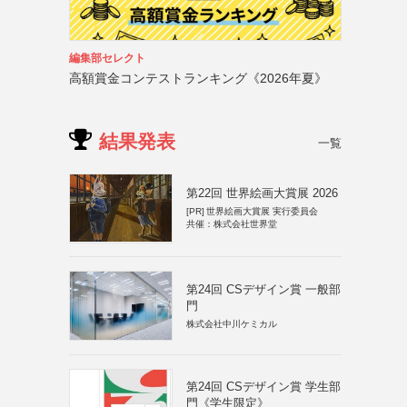
編集部セレクト
高額賞金コンテストランキング《2026年夏》
結果発表
一覧
第22回 世界絵画大賞展 2026
[PR]
世界絵画大賞展 実行委員会
共催：株式会社世界堂
第24回 CSデザイン賞 一般部
門
株式会社中川ケミカル
第24回 CSデザイン賞 学生部
門《学生限定》