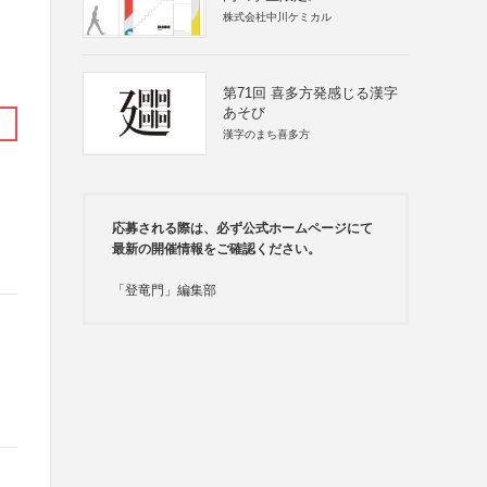
株式会社中川ケミカル
第71回 喜多方発感じる漢字
あそび
漢字のまち喜多方
応募される際は、必ず公式ホームページにて
最新の開催情報をご確認ください。
「登竜門」編集部