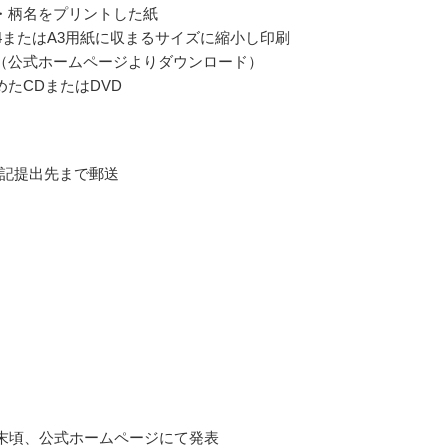
・柄名をプリントした紙
4またはA3用紙に収まるサイズに縮小し印刷
（公式ホームページよりダウンロード）
めたCDまたはDVD
記提出先まで郵送
7月末頃、公式ホームページにて発表