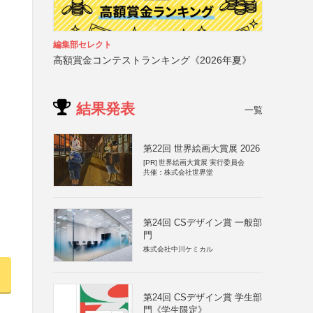
編集部セレクト
高額賞金コンテストランキング《2026年夏》
結果発表
一覧
第22回 世界絵画大賞展 2026
[PR]
世界絵画大賞展 実行委員会
共催：株式会社世界堂
第24回 CSデザイン賞 一般部
門
株式会社中川ケミカル
第24回 CSデザイン賞 学生部
門《学生限定》