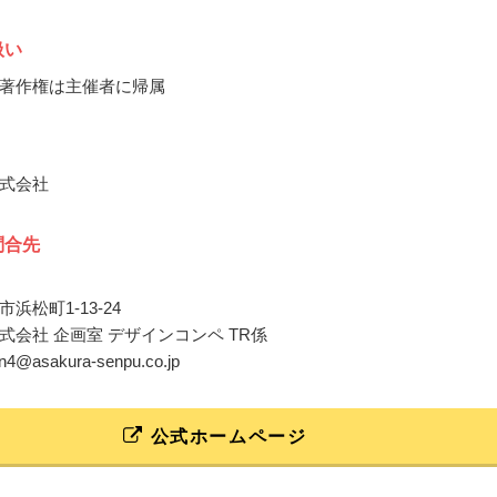
扱い
著作権は主催者に帰属
式会社
問合先
浜松町1-13-24
式会社 企画室 デザインコンペ TR係
ign4@asakura-senpu.co.jp
公式ホームページ