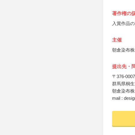
著作権の
入賞作品の
主催
朝倉染布株
提出先・
〒376-0007
群馬県桐生市
朝倉染布株
mail : des