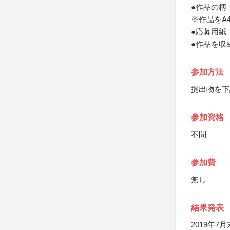
●作品の柄
※作品をA
●応募用紙
●作品を収
参加方法
提出物を下
参加資格
不問
参加費
無し
結果発表
2019年