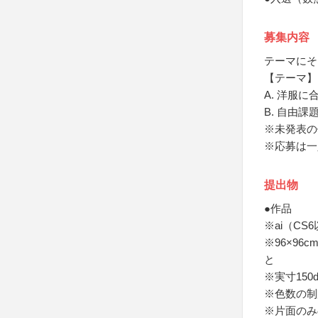
募集内容
テーマにそ
【テーマ】
A. 洋服
B. 自由課
※未発表の
※応募は一
提出物
●作品
※ai（CS
※96×96
と
※実寸150d
※色数の制
※片面のみ