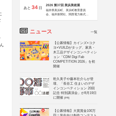
2026 第37回 美浜美術展
34
あと
日
福井県美浜町、美浜町教育委員
に
会、福井新聞社、関西電力株式会
社
な
ニュース
一覧
。
マ
【公募情報】カインズ×コク
ん
ヨ×VUILDがタッグ、家具・
木工品デザインコンペティシ
ョン「CDM Digi Fab
COMPETITION 2026」を初
開催
乾久美子や藤本壮介らが登
壇、「長谷工 住まいのデザ
インコンペティション 20回
記念 特別講演会」が8月19日
に開催
[PR]
【公募情報】大賞賞金100万
円！学生向け創作コンテスト