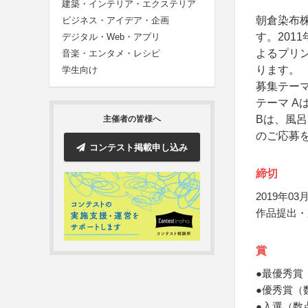
建築・インテリア・エクステリア
朝倉染布
ビジネス・アイデア・企画
す。201
デジタル・Web・アプリ
よるプリ
音楽・エンタメ・レシピ
ります。
学生向け
募集テーマ
テーマ 
Bは、風
主催者の皆様へ
のご応募
コンテスト掲載申し込み
締切
2019年03月
作品提出・
賞
●最優秀賞
●優秀賞（
●入選（数