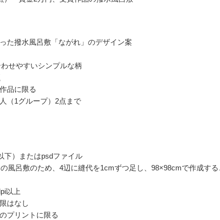
った撥水風呂敷「ながれ」のデザイン案
に合わせやすいシンプルな柄
題
作品に限る
人（1グループ）2点まで
6以下）またはpsdファイル
cmの風呂敷のため、4辺に縫代を1cmずつ足し、98×98cmで作成する
pi以上
限はなし
のプリントに限る