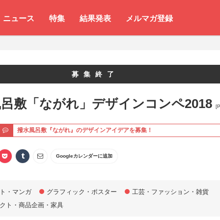
ニュース
特集
結果発表
メルマガ登録
募集終了
呂敷「ながれ」デザインコンペ2018
[
ト
撥水風呂敷『ながれ』のデザインアイデアを募集！
Googleカレンダーに追加
ト・マンガ
グラフィック・ポスター
工芸・ファッション・雑貨
クト・商品企画・家具