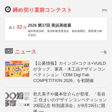
締め切り直前コンテスト
[PR]
2026 第37回 美浜美術展
32
あと
日
福井県美浜町、美浜町教育委員会、福井新聞社、関西電力株
式会社
ニュース
一覧
【公募情報】カインズ×コクヨ×VUILD
がタッグ、家具・木工品デザインコン
ペティション「CDM Digi Fab
COMPETITION 2026」を初開催
乾久美子や藤本壮介らが登壇、「長谷
工 住まいのデザインコンペティション
20回記念 特別講演会」が8月19日に開
催
[PR]