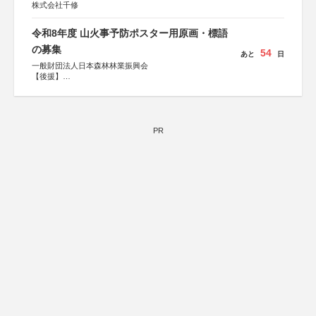
株式会社千修
令和8年度 山火事予防ポスター用原画・標語
の募集
54
あと
日
一般財団法人日本森林林業振興会
【後援】
総務省消防庁、文部科学省、林野庁、全国森林組合連合
会、森林火災対策協会
PR