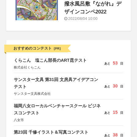
撥水風呂敷『ながれ』デ
ザインコンペ2022
2022/08/04 10:00
おすすめのコンテスト
[PR]
くらこん 塩こん部長のART昆テスト
53
あと
日
株式会社くらこん
サンスター文具 第31回 文房具アイデアコン
30
テスト
あと
日
サンスター文具株式会社
福岡八女ローカルベンチャースクール ビジネ
15
スコンテスト
あと
日
八女市
第23回 千修イラスト＆写真コンテスト
38
あと
日