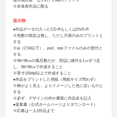
※未発表作品に限る
提出物
●作品データの入ったCD-RもしくはDVD-R
※色数の指定は無し、ただし片面のみのプリントと
する
※ai（CS6以下）、psd、epsファイルのみの受付と
する
※96×96㎝の風呂敷だが、四辺に縫代を1㎝ずつ足
し、98×98㎝で作成すること
※実寸150dpi以上で作成すること
●作品をプリントした用紙（用紙サイズ問わず）
※柄がよく見え、よりイメージした色に近いものと
する
※必ず、デザインの外か裏面に作品名を記入
●提案書（公式ホームページよりダウンロード）
※応募は一人2作品まで