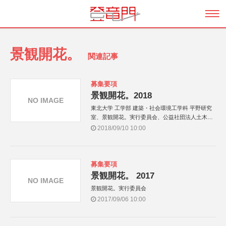
景観開花。
関連記事
募集要項
景観開花。2018
NO IMAGE
東北大学 工学部 建築・社会環境工学科 平野研究
室、景観開花。実行委員会、公益社団法人土木学
会 景観・デザイン委員会
2018/09/10 10:00
募集要項
景観開花。 2017
NO IMAGE
景観開花。実行委員会
2017/09/06 10:00