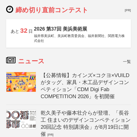
締め切り直前コンテスト
[PR]
2026 第37回 美浜美術展
32
あと
日
福井県美浜町、美浜町教育委員会、福井新聞社、関西電力株
式会社
ニュース
一覧
【公募情報】カインズ×コクヨ×VUILD
がタッグ、家具・木工品デザインコン
ペティション「CDM Digi Fab
COMPETITION 2026」を初開催
乾久美子や藤本壮介らが登壇、「長谷
工 住まいのデザインコンペティション
20回記念 特別講演会」が8月19日に開
催
[PR]