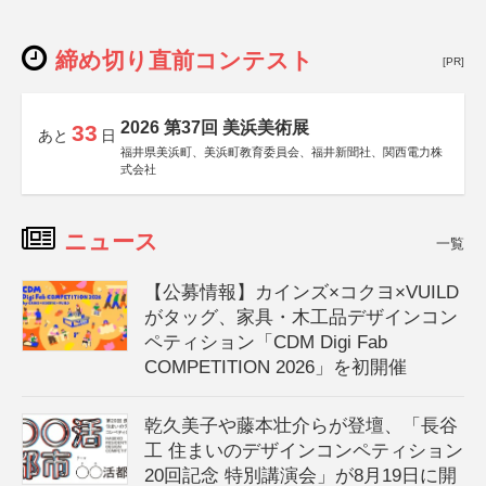
締め切り直前コンテスト
[PR]
2026 第37回 美浜美術展
33
あと
日
福井県美浜町、美浜町教育委員会、福井新聞社、関西電力株
式会社
ニュース
一覧
【公募情報】カインズ×コクヨ×VUILD
がタッグ、家具・木工品デザインコン
ペティション「CDM Digi Fab
COMPETITION 2026」を初開催
乾久美子や藤本壮介らが登壇、「長谷
工 住まいのデザインコンペティション
20回記念 特別講演会」が8月19日に開