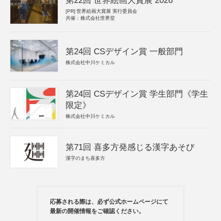
第22回 世界絵画大賞展 2026
[PR]
世界絵画大賞展 実行委員会
共催：株式会社世界堂
第24回 CSデザイン賞 一般部門
株式会社中川ケミカル
第24回 CSデザイン賞 学生部門《学生
限定》
株式会社中川ケミカル
第71回 喜多方発感じる漢字あそび
漢字のまち喜多方
応募される際は、必ず公式ホームページにて
最新の開催情報をご確認ください。