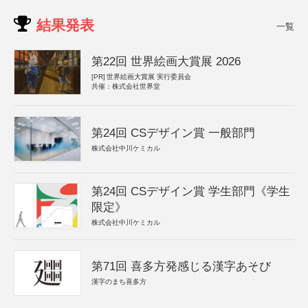
結果発表
一覧
第22回 世界絵画大賞展 2026
[PR]
世界絵画大賞展 実行委員会
共催：株式会社世界堂
第24回 CSデザイン賞 一般部門
株式会社中川ケミカル
第24回 CSデザイン賞 学生部門《学生
限定》
株式会社中川ケミカル
第71回 喜多方発感じる漢字あそび
漢字のまち喜多方