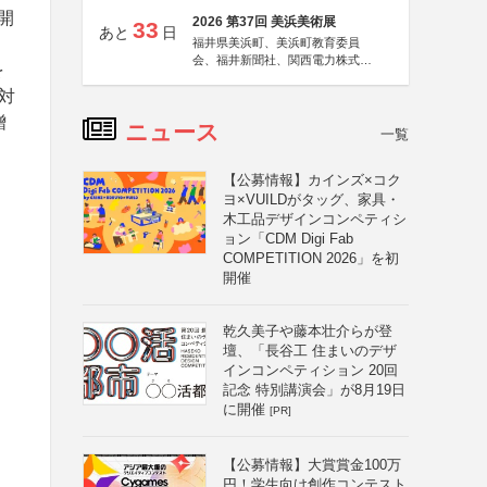
開
2026 第37回 美浜美術展
33
あと
日
福井県美浜町、美浜町教育委員
会、福井新聞社、関西電力株式会
を
社
対
贈
ニュース
一覧
【公募情報】カインズ×コク
ヨ×VUILDがタッグ、家具・
木工品デザインコンペティシ
ョン「CDM Digi Fab
COMPETITION 2026」を初
開催
乾久美子や藤本壮介らが登
壇、「長谷工 住まいのデザ
インコンペティション 20回
記念 特別講演会」が8月19日
に開催
[PR]
【公募情報】大賞賞金100万
円！学生向け創作コンテスト