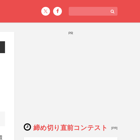
PR
締め切り直前コンテスト
[PR]
環