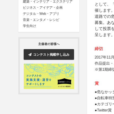
建築・インテリア・エクステリア
として、
ビジネス・アイデア・企画
催します
デジタル・Web・アプリ
道路での
音楽・エンタメ・レシピ
募集。あ
学生向け
して投票
呈します
主催者の皆様へ
締切
コンテスト掲載申し込み
2017年11月
作品提出・応
※第1期締切
賞
●危なかッ
●自転車特
●カテゴリ
●Twitt