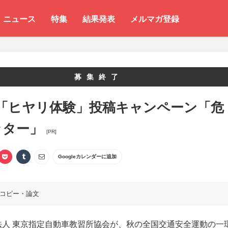
ニュース
特集
結果発表
メルマガ登録
募集終了
回「ヒヤリ体験」投稿キャンペーン「危
ッター」
[PR]
Googleカレンダーに追加
コピー・論文
法人 東京指定自動車教習所協会が、秋の全国交通安全運動の一