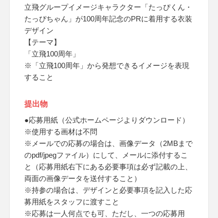
立飛グループイメージキャラクター「たっぴくん・
たっぴちゃん」が100周年記念のPRに着用する衣装
デザイン
【テーマ】
「立飛100周年」
※「立飛100周年」から発想できるイメージを表現
すること
提出物
●応募用紙（公式ホームページよりダウンロード）
※使用する画材は不問
※メールでの応募の場合は、画像データ（2MBまで
のpdf/jpegファイル）にして、メールに添付するこ
と（応募用紙右下にある必要事項は必ず記載の上、
両面の画像データを送付すること）
※持参の場合は、デザインと必要事項を記入した応
募用紙をスタッフに渡すこと
※応募は一人何点でも可、ただし、一つの応募用