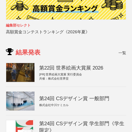
編集部セレクト
高額賞金コンテストランキング《2026年夏》
結果発表
一覧
第22回 世界絵画大賞展 2026
[PR]
世界絵画大賞展 実行委員会
共催：株式会社世界堂
第24回 CSデザイン賞 一般部門
株式会社中川ケミカル
第24回 CSデザイン賞 学生部門《学生
限定》